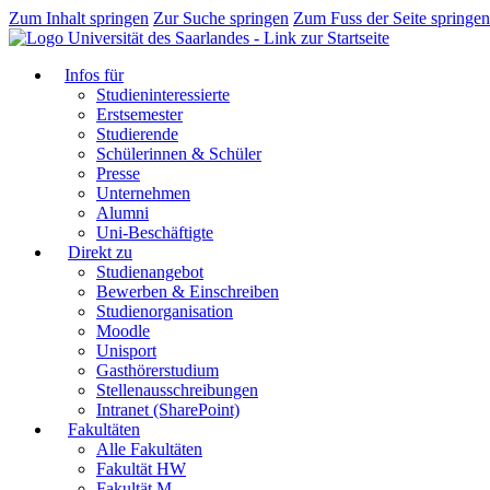
Zum Inhalt springen
Zur Suche springen
Zum Fuss der Seite springen
Infos für
Studieninteressierte
Erstsemester
Studierende
Schülerinnen & Schüler
Presse
Unternehmen
Alumni
Uni-Beschäftigte
Direkt zu
Studienangebot
Bewerben & Einschreiben
Studienorganisation
Moodle
Unisport
Gasthörerstudium
Stellenausschreibungen
Intranet (SharePoint)
Fakultäten
Alle Fakultäten
Fakultät HW
Fakultät M