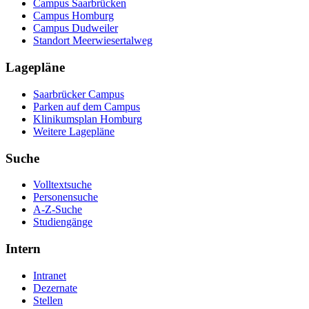
Campus Saarbrücken
Campus Homburg
Campus Dudweiler
Standort Meerwiesertalweg
Lagepläne
Saarbrücker Campus
Parken auf dem Campus
Klinikumsplan Homburg
Weitere Lagepläne
Suche
Volltextsuche
Personensuche
A-Z-Suche
Studiengänge
Intern
Intranet
Dezernate
Stellen