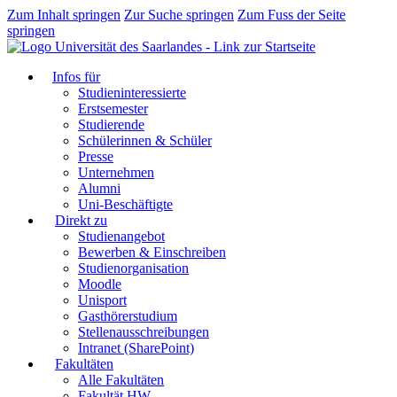
Zum Inhalt springen
Zur Suche springen
Zum Fuss der Seite
springen
Infos für
Studieninteressierte
Erstsemester
Studierende
Schülerinnen & Schüler
Presse
Unternehmen
Alumni
Uni-Beschäftigte
Direkt zu
Studienangebot
Bewerben & Einschreiben
Studienorganisation
Moodle
Unisport
Gasthörerstudium
Stellenausschreibungen
Intranet (SharePoint)
Fakultäten
Alle Fakultäten
Fakultät HW