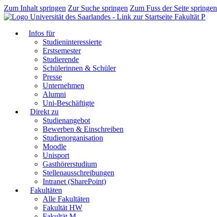
Zum Inhalt springen
Zur Suche springen
Zum Fuss der Seite springen
Fakultät P
Infos für
Studieninteressierte
Erstsemester
Studierende
Schülerinnen & Schüler
Presse
Unternehmen
Alumni
Uni-Beschäftigte
Direkt zu
Studienangebot
Bewerben & Einschreiben
Studienorganisation
Moodle
Unisport
Gasthörerstudium
Stellenausschreibungen
Intranet (SharePoint)
Fakultäten
Alle Fakultäten
Fakultät HW
Fakultät M