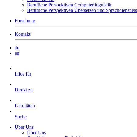
Berufliche Perspektiven Computerlinguistik
Berufliche Perspektiven Übersetzen und Sprachdienstlei
Forschung
Kontakt
de
en
Infos für
Direkt zu
Fakultäten
Suche
Über Uns
Über Uns