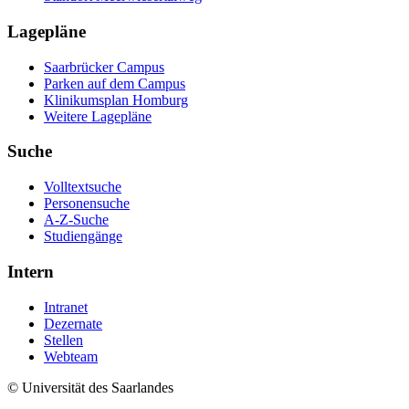
Lagepläne
Saarbrücker Campus
Parken auf dem Campus
Klinikumsplan Homburg
Weitere Lagepläne
Suche
Volltextsuche
Personensuche
A-Z-Suche
Studiengänge
Intern
Intranet
Dezernate
Stellen
Webteam
© Universität des Saarlandes