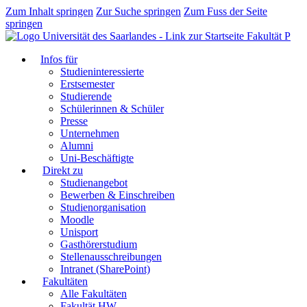
Zum Inhalt springen
Zur Suche springen
Zum Fuss der Seite
springen
Fakultät P
Infos für
Studieninteressierte
Erstsemester
Studierende
Schülerinnen & Schüler
Presse
Unternehmen
Alumni
Uni-Beschäftigte
Direkt zu
Studienangebot
Bewerben & Einschreiben
Studienorganisation
Moodle
Unisport
Gasthörerstudium
Stellenausschreibungen
Intranet (SharePoint)
Fakultäten
Alle Fakultäten
Fakultät HW