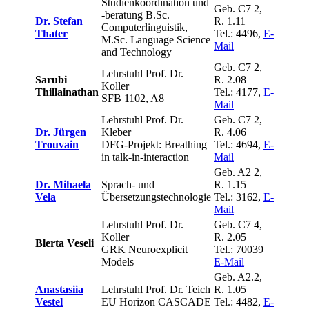
Studienkoordination und
Geb. C7 2,
-beratung B.Sc.
Dr. Stefan
R. 1.11
Computerlinguistik,
Thater
Tel.: 4496,
E-
M.Sc. Language Science
Mail
and Technology
Geb. C7 2,
Lehrstuhl Prof. Dr.
Sarubi
R. 2.08
Koller
Thillainathan
Tel.: 4177,
E-
SFB 1102, A8
Mail
Lehrstuhl Prof. Dr.
Geb. C7 2,
Dr. Jürgen
Kleber
R. 4.06
Trouvain
DFG-Projekt: Breathing
Tel.: 4694,
E-
in talk-in-interaction
Mail
Geb. A2 2,
Dr. Mihaela
Sprach- und
R. 1.15
Vela
Übersetzungstechnologie
Tel.: 3162,
E-
Mail
Lehrstuhl Prof. Dr.
Geb. C7 4,
Koller
R. 2.05
Blerta Veseli
GRK Neuroexplicit
Tel.: 70039
Models
E-Mail
Geb. A2.2,
Anastasiia
Lehrstuhl Prof. Dr. Teich
R. 1.05
Vestel
EU Horizon CASCADE
Tel.: 4482,
E-