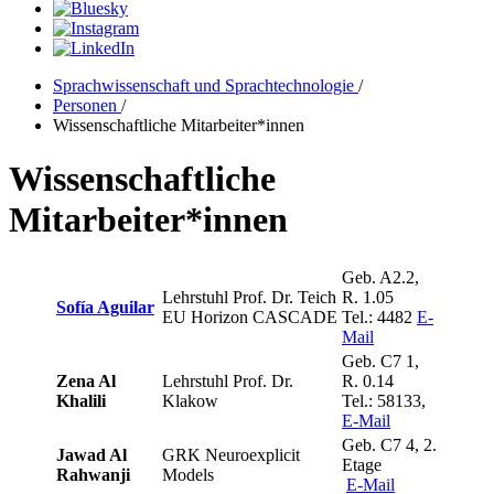
Sprachwissenschaft und Sprachtechnologie
/
Personen
/
Wissenschaftliche Mitarbeiter*innen
Wissenschaftliche
Mitarbeiter*innen
Geb. A2.2,
Lehrstuhl Prof. Dr. Teich
R. 1.05
Sofía Aguilar
EU Horizon CASCADE
Tel.: 4482
E-
Mail
Geb. C7 1,
Zena Al
Lehrstuhl Prof. Dr.
R. 0.14
Khalili
Klakow
Tel.: 58133,
E-Mail
Geb. C7 4, 2.
Jawad Al
GRK Neuroexplicit
Etage
Rahwanji
Models
E-Mail