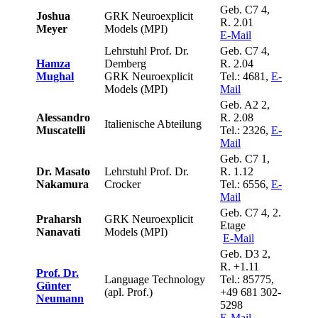
Geb. C7 4,
Joshua
GRK Neuroexplicit
R. 2.01
Meyer
Models (MPI)
E-Mail
Lehrstuhl Prof. Dr.
Geb. C7 4,
Hamza
Demberg
R. 2.04
Mughal
GRK Neuroexplicit
Tel.: 4681,
E-
Models (MPI)
Mail
Geb. A2 2,
Alessandro
R. 2.08
Italienische Abteilung
Muscatelli
Tel.: 2326,
E-
Mail
Geb. C7 1,
Dr. Masato
Lehrstuhl Prof. Dr.
R. 1.12
Nakamura
Crocker
Tel.: 6556,
E-
Mail
Geb. C7 4, 2.
Praharsh
GRK Neuroexplicit
Etage
Nanavati
Models (MPI)
E-Mail
Geb. D3 2,
R. +1.11
Prof. Dr.
Language Technology
Tel.: 85775,
Günter
(apl. Prof.)
+49 681 302-
Neumann
5298
E-Mail