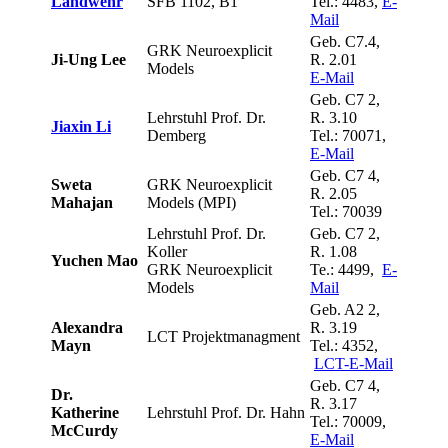
Landwehr
SFB 1102, B1
Tel.: 4483,
E-
Mail
Geb. C7.4,
GRK Neuroexplicit
Ji-Ung Lee
R. 2.01
Models
E-Mail
Geb. C7 2,
Lehrstuhl Prof. Dr.
R. 3.10
Jiaxin Li
Demberg
Tel.: 70071,
E-Mail
Geb. C7 4,
Sweta
GRK Neuroexplicit
R. 2.05
Mahajan
Models (MPI)
Tel.: 70039
Lehrstuhl Prof. Dr.
Geb. C7 2,
Koller
R. 1.08
Yuchen Mao
GRK Neuroexplicit
Te.: 4499,
E-
Models
Mail
Geb. A2 2,
Alexandra
R. 3.19
LCT Projektmanagment
Mayn
Tel.: 4352,
LCT-E-Mail
Geb. C7 4,
Dr.
R. 3.17
Katherine
Lehrstuhl Prof. Dr. Hahn
Tel.: 70009,
McCurdy
E-Mail