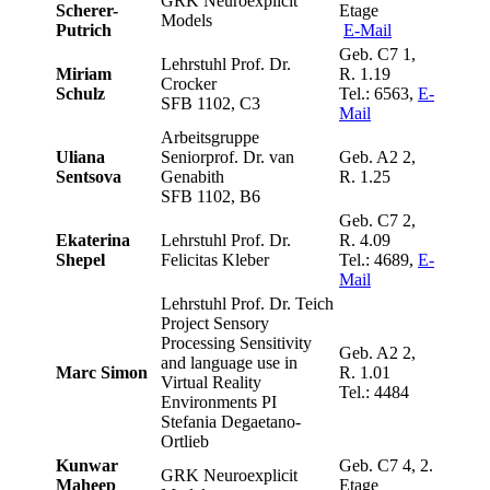
GRK Neuroexplicit
Scherer-
Etage
Models
Putrich
E-Mail
Geb. C7 1,
Lehrstuhl Prof. Dr.
Miriam
R. 1.19
Crocker
Schulz
Tel.: 6563,
E-
SFB 1102, C3
Mail
Arbeitsgruppe
Uliana
Seniorprof. Dr. van
Geb. A2 2,
Sentsova
Genabith
R. 1.25
SFB 1102, B6
Geb. C7 2,
Ekaterina
Lehrstuhl Prof. Dr.
R. 4.09
Shepel
Felicitas Kleber
Tel.: 4689,
E-
Mail
Lehrstuhl Prof. Dr. Teich
Project Sensory
Processing Sensitivity
Geb. A2 2,
and language use in
Marc Simon
R. 1.01
Virtual Reality
Tel.: 4484
Environments PI
Stefania Degaetano-
Ortlieb
Kunwar
Geb. C7 4, 2.
GRK Neuroexplicit
Maheep
Etage