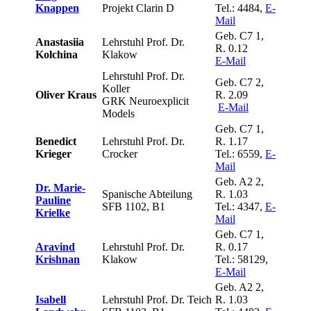
Knappen
Projekt Clarin D
Tel.: 4484,
E-
Mail
Geb. C7 1,
Anastasiia
Lehrstuhl Prof. Dr.
R. 0.12
Kolchina
Klakow
E-Mail
Lehrstuhl Prof. Dr.
Geb. C7 2,
Koller
Oliver Kraus
R. 2.09
GRK Neuroexplicit
E-Mail
Models
Geb. C7 1,
Benedict
Lehrstuhl Prof. Dr.
R. 1.17
Krieger
Crocker
Tel.: 6559,
E-
Mail
Geb. A2 2,
Dr. Marie-
Spanische Abteilung
R. 1.03
Pauline
SFB 1102, B1
Tel.: 4347,
E-
Krielke
Mail
Geb. C7 1,
Aravind
Lehrstuhl Prof. Dr.
R. 0.17
Krishnan
Klakow
Tel.: 58129,
E-Mail
Geb. A2 2,
Isabell
Lehrstuhl Prof. Dr. Teich
R. 1.03