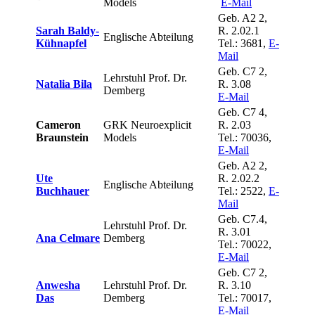
Models
E-Mail
Geb. A2 2,
Sarah Baldy-
R. 2.02.1
Englische Abteilung
Kühnapfel
Tel.: 3681,
E-
Mail
Geb. C7 2,
Lehrstuhl Prof. Dr.
Natalia Bila
R. 3.08
Demberg
E-Mail
Geb. C7 4,
Cameron
GRK Neuroexplicit
R. 2.03
Braunstein
Models
Tel.: 70036,
E-Mail
Geb. A2 2,
Ute
R. 2.02.2
Englische Abteilung
Buchhauer
Tel.: 2522,
E-
Mail
Geb. C7.4,
Lehrstuhl Prof. Dr.
R. 3.01
Ana Celmare
Demberg
Tel.: 70022,
E-Mail
Geb. C7 2,
Anwesha
Lehrstuhl Prof. Dr.
R. 3.10
Das
Demberg
Tel.: 70017,
E-Mail