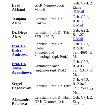
Geb. C7 4, 2.
Eyad
GRK Neuroexplicit
Etage
Alshami
Models
E-Mail
Geb. C7 1,
Jesujoba
Lehrstuhl Prof. Dr.
R. 0.17
Alabi
Klakow
E-Mail
Geb. A2 2,
Dr. Diego
Lehrstuhl Prof. Dr. Teich
R. 1.07
Alves
SFB 1102, B1
E-Mail
Lehrstuhl Prof. Dr.
Geb. C7 2,
Prof. Dr.
Kleber
R. 5.02
Bistra
Phonetik und
Tel.: 4691,
E-
Andreeva
Phonologie (apl. Prof.)
Mail
Geb. C7 2,
Prof. Dr.
Grammar, Slavic
R. 4.03
Tania
languages (apl. Prof.)
Tel.: 5310,
E-
Avgustinova
Mail
Geb. A2.2,
Sergei
R. 2.04.2
Lehrstuhl Prof. Dr. Teich
Bagdasarov
Tel.: 2540,
E-
Mail
Lehrstuhl Prof. Dr. Hahn
Geb. C7 4, 2.
Aleksandra
GRK Neuroexplicit
Etage
Bakalova