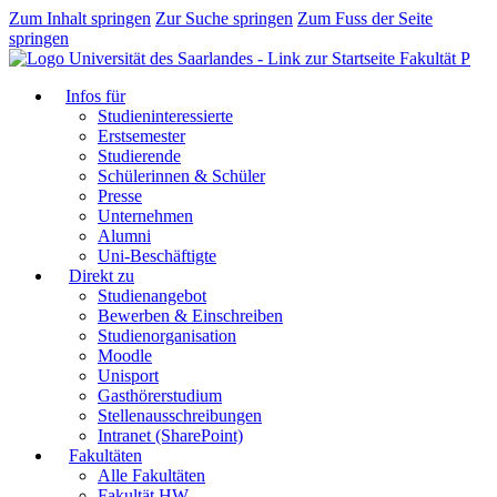
Zum Inhalt springen
Zur Suche springen
Zum Fuss der Seite
springen
Fakultät P
Infos für
Studieninteressierte
Erstsemester
Studierende
Schülerinnen & Schüler
Presse
Unternehmen
Alumni
Uni-Beschäftigte
Direkt zu
Studienangebot
Bewerben & Einschreiben
Studienorganisation
Moodle
Unisport
Gasthörerstudium
Stellenausschreibungen
Intranet (SharePoint)
Fakultäten
Alle Fakultäten
Fakultät HW