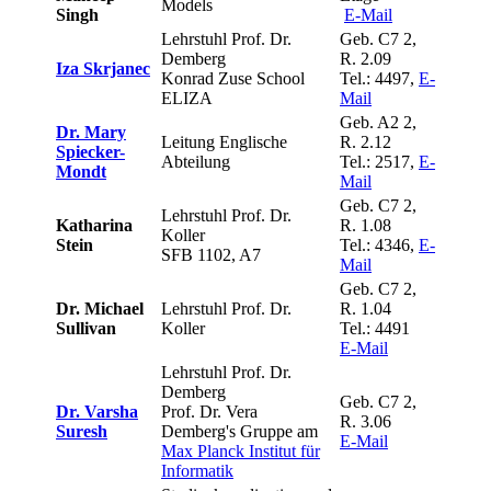
Models
Singh
E-Mail
Lehrstuhl Prof. Dr.
Geb. C7 2,
Demberg
R. 2.09
Iza Skrjanec
Konrad Zuse School
Tel.: 4497,
E-
ELIZA
Mail
Geb. A2 2,
Dr. Mary
Leitung Englische
R. 2.12
Spiecker-
Abteilung
Tel.: 2517,
E-
Mondt
Mail
Geb. C7 2,
Lehrstuhl Prof. Dr.
Katharina
R. 1.08
Koller
Stein
Tel.: 4346,
E-
SFB 1102, A7
Mail
Geb. C7 2,
Dr. Michael
Lehrstuhl Prof. Dr.
R. 1.04
Sullivan
Koller
Tel.: 4491
E-Mail
Lehrstuhl Prof. Dr.
Demberg
Geb. C7 2,
Dr. Varsha
Prof. Dr. Vera
R. 3.06
Suresh
Demberg's Gruppe am
E-Mail
Max Planck Institut für
Informatik