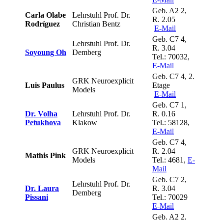
Geb. A2 2,
Carla Olabe
Lehrstuhl Prof. Dr.
R. 2.05
Rodríguez
Christian Bentz
E-Mail
Geb. C7 4,
Lehrstuhl Prof. Dr.
R. 3.04
Soyoung Oh
Demberg
Tel.: 70032,
E-Mail
Geb. C7 4, 2.
GRK Neuroexplicit
Luis Paulus
Etage
Models
E-Mail
Geb. C7 1,
Dr. Volha
Lehrstuhl Prof. Dr.
R. 0.16
Petukhova
Klakow
Tel.: 58128,
E-Mail
Geb. C7 4,
GRK Neuroexplicit
R. 2.04
Mathis Pink
Models
Tel.: 4681,
E-
Mail
Geb. C7 2,
Lehrstuhl Prof. Dr.
Dr. Laura
R. 3.04
Demberg
Pissani
Tel.: 70029
E-Mail
Geb. A2 2,