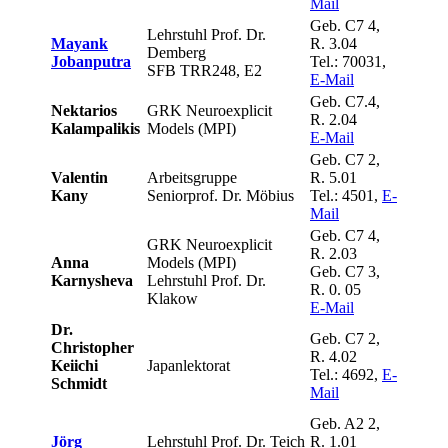
Mail
Geb. C7 4,
Lehrstuhl Prof. Dr.
Mayank
R. 3.04
Demberg
Jobanputra
Tel.: 70031,
SFB TRR248, E2
E-Mail
Geb. C7.4,
Nektarios
GRK Neuroexplicit
R. 2.04
Kalampalikis
Models (MPI)
E-Mail
Geb. C7 2,
Valentin
Arbeitsgruppe
R. 5.01
Kany
Seniorprof. Dr. Möbius
Tel.: 4501,
E-
Mail
Geb. C7 4,
GRK Neuroexplicit
R. 2.03
Anna
Models (MPI)
Geb. C7 3,
Karnysheva
Lehrstuhl Prof. Dr.
R. 0. 05
Klakow
E-Mail
Dr.
Geb. C7 2,
Christopher
R. 4.02
Keiichi
Japanlektorat
Tel.: 4692,
E-
Schmidt
Mail
Geb. A2 2,
Jörg
Lehrstuhl Prof. Dr. Teich
R. 1.01