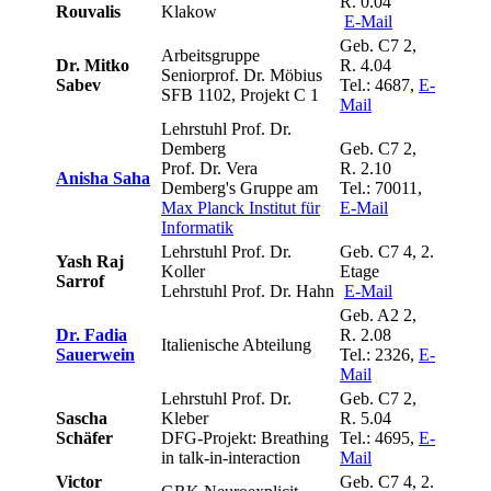
R. 0.04
Rouvalis
Klakow
E-Mail
Geb. C7 2,
Arbeitsgruppe
Dr. Mitko
R. 4.04
Seniorprof. Dr. Möbius
Sabev
Tel.: 4687,
E-
SFB 1102, Projekt C 1
Mail
Lehrstuhl Prof. Dr.
Demberg
Geb. C7 2,
Prof. Dr. Vera
R. 2.10
Anisha Saha
Demberg's Gruppe am
Tel.: 70011,
Max Planck Institut für
E-Mail
Informatik
Lehrstuhl Prof. Dr.
Geb. C7 4, 2.
Yash Raj
Koller
Etage
Sarrof
Lehrstuhl Prof. Dr. Hahn
E-Mail
Geb. A2 2,
Dr. Fadia
R. 2.08
Italienische Abteilung
Sauerwein
Tel.: 2326,
E-
Mail
Lehrstuhl Prof. Dr.
Geb. C7 2,
Sascha
Kleber
R. 5.04
Schäfer
DFG-Projekt: Breathing
Tel.: 4695,
E-
in talk-in-interaction
Mail
Victor
Geb. C7 4, 2.