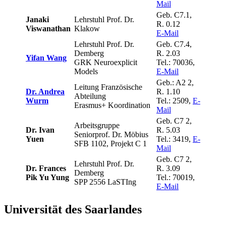
Mail
Geb. C7.1,
Janaki
Lehrstuhl Prof. Dr.
R. 0.12
Viswanathan
Klakow
E-Mail
Lehrstuhl Prof. Dr.
Geb. C7.4,
Demberg
R. 2.03
Yifan Wang
GRK Neuroexplicit
Tel.: 70036,
Models
E-Mail
Geb.: A2 2,
Leitung Französische
Dr. Andrea
R. 1.10
Abteilung
Wurm
Tel.: 2509,
E-
Erasmus+ Koordination
Mail
Geb. C7 2,
Arbeitsgruppe
Dr. Ivan
R. 5.03
Seniorprof. Dr. Möbius
Yuen
Tel.: 3419,
E-
SFB 1102, Projekt C 1
Mail
Geb. C7 2,
Lehrstuhl Prof. Dr.
Dr. Frances
R. 3.09
Demberg
Pik Yu Yung
Tel.: 70019,
SPP 2556 LaSTIng
E-Mail
Universität des Saarlandes