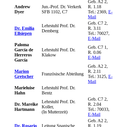
Geb. A2 2,
Andrew
Jun.-Prof. Dr. Verkerk
R. 1.18
Dyer
SFB 1102, C7
Tel.: 2369,
E-
Mail
Geb. C7 2,
Lehrstuhl Prof. Dr.
Dr. Emilia
R. 3.11
Demberg
Ellsiepen
Tel.: 70027,
E-Mail
Paloma
Geb. C7 1,
García de
Lehrstuhl Prof. Dr.
R. 0.06
Herreros
Klakow
E-Mail
García
Geb. A2 2,
Marion
R. 2.11
Französische Abteilung
Gretscher
Tel.: 3125,
E-
Mail
Marieluise
Lehrstuhl Prof. Dr.
Hahn
Bentz
Geb. C7 2,
Lehrstuhl Prof. Dr.
Dr. Mareike
R. 2.04
Koller,
Hartmann
Tel.: 70033,
(In Mutterzeit)
E-Mail
Geb. A2 2,
Dr. Rosario
Leitung Spanische
R. 1.19