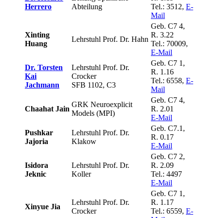
Herrero
Abteilung
Tel.: 3512,
E-
Mail
Geb. C7 4,
Xinting
R. 3.22
Lehrstuhl Prof. Dr. Hahn
Huang
Tel.: 70009,
E-Mail
Geb. C7 1,
Dr. Torsten
Lehrstuhl Prof. Dr.
R. 1.16
Kai
Crocker
Tel.: 6558,
E-
Jachmann
SFB 1102, C3
Mail
Geb. C7 4,
GRK Neuroexplicit
Chaahat Jain
R. 2.01
Models (MPI)
E-Mail
Geb. C7.1,
Pushkar
Lehrstuhl Prof. Dr.
R. 0.17
Jajoria
Klakow
E-Mail
Geb. C7 2,
Isidora
Lehrstuhl Prof. Dr.
R. 2.09
Jeknic
Koller
Tel.: 4497
E-Mail
Geb. C7 1,
Lehrstuhl Prof. Dr.
R. 1.17
Xinyue Jia
Crocker
Tel.: 6559,
E-