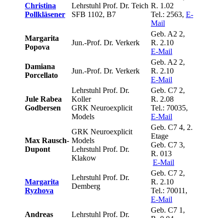
Christina
Lehrstuhl Prof. Dr. Teich
R. 1.02
Pollkläsener
SFB 1102, B7
Tel.: 2563,
E-
Mail
Geb. A2 2,
Margarita
Jun.-Prof. Dr. Verkerk
R. 2.10
Popova
E-Mail
Geb. A2 2,
Damiana
Jun.-Prof. Dr. Verkerk
R. 2.10
Porcellato
E-Mail
Lehrstuhl Prof. Dr.
Geb. C7 2,
Jule Rabea
Koller
R. 2.08
Godbersen
GRK Neuroexplicit
Tel.: 70035,
Models
E-Mail
Geb. C7 4, 2.
GRK Neuroexplicit
Etage
Max Rausch-
Models
Geb. C7 3,
Dupont
Lehrstuhl Prof. Dr.
R. 013
Klakow
E-Mail
Geb. C7 2,
Lehrstuhl Prof. Dr.
Margarita
R. 2.10
Demberg
Ryzhova
Tel.: 70011,
E-Mail
Geb. C7 1,
Andreas
Lehrstuhl Prof. Dr.