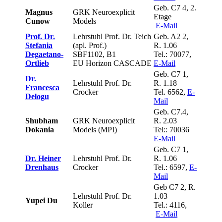
Geb. C7 4, 2.
Magnus
GRK Neuroexplicit
Etage
Cunow
Models
E-Mail
Prof. Dr.
Lehrstuhl Prof. Dr. Teich
Geb. A2 2,
Stefania
(apl. Prof.)
R. 1.06
Degaetano-
SBF1102, B1
Tel.: 70077,
Ortlieb
EU Horizon CASCADE
E-Mail
Geb. C7 1,
Dr.
Lehrstuhl Prof. Dr.
R. 1.18
Francesca
Crocker
Tel. 6562,
E-
Delogu
Mail
Geb. C7.4,
Shubham
GRK Neuroexplicit
R. 2.03
Dokania
Models (MPI)
Tel:: 70036
E-Mail
Geb. C7 1,
Dr. Heiner
Lehrstuhl Prof. Dr.
R. 1.06
Drenhaus
Crocker
Tel.: 6597,
E-
Mail
Geb C7 2, R.
Lehrstuhl Prof. Dr.
1.03
Yupei Du
Koller
Tel.: 4116,
E-Mail