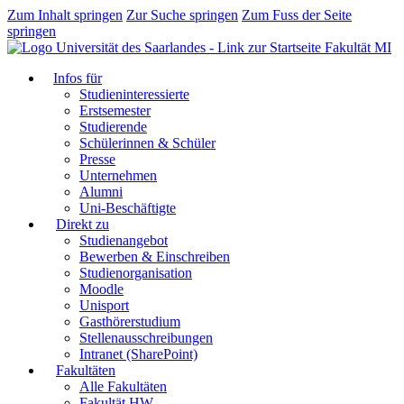
Zum Inhalt springen
Zur Suche springen
Zum Fuss der Seite
springen
Fakultät MI
Infos für
Studieninteressierte
Erstsemester
Studierende
Schülerinnen & Schüler
Presse
Unternehmen
Alumni
Uni-Beschäftigte
Direkt zu
Studienangebot
Bewerben & Einschreiben
Studienorganisation
Moodle
Unisport
Gasthörerstudium
Stellenausschreibungen
Intranet (SharePoint)
Fakultäten
Alle Fakultäten
Fakultät HW