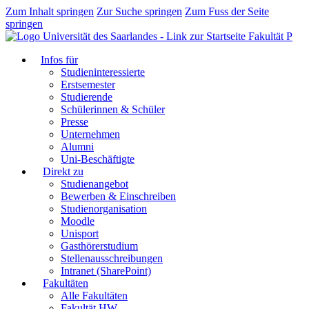
Zum Inhalt springen
Zur Suche springen
Zum Fuss der Seite
springen
Fakultät P
Infos für
Studieninteressierte
Erstsemester
Studierende
Schülerinnen & Schüler
Presse
Unternehmen
Alumni
Uni-Beschäftigte
Direkt zu
Studienangebot
Bewerben & Einschreiben
Studienorganisation
Moodle
Unisport
Gasthörerstudium
Stellenausschreibungen
Intranet (SharePoint)
Fakultäten
Alle Fakultäten
Fakultät HW