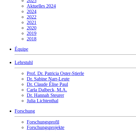
2025
Aktuelles 2024
2024
2022
2021
2020
2019
2018
Équipe
Lehrstuhl
Prof. Dr. Patricia Oster-Stierle
Dr. Sabine Narr-Leute
Dr. Claude Élise Paul
Carla Dalbeck, M.A.
Dr. Hannah Steurer
Julia Lichtenthal
Forschung
Forschungsprofil
Forschungsprojekte