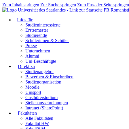
Zum Inhalt springen
Zur Suche springen
Zum Fuss der Seite springen
FR Romanist
Infos für
Studieninteressierte
Erstsemester
Studierende
Schülerinnen & Schüler
Presse
Unternehmen
Alumni
Uni-Beschäftigte
Direkt zu
Studienangebot
Bewerben & Einschreiben
Studienorganisation
Moodle
Unisport
Gasthörerstudium
Stellenausschreibungen
Intranet (SharePoint)
Fakultäten
Alle Fakultäten
Fakultät HW
Fakultät M