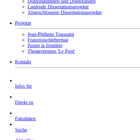
Doktorandinnen und Doktoranden
Laufende Dissertationsprojekte
Abgeschlossene Dissertationsprojekte
Projekte
Jean-Philippe Toussaint
Französischlehrertag
Passer la frontière
Theatergruppe 'Le Pont'
Kontakt
Infos für
Direkt zu
Fakultäten
Suche