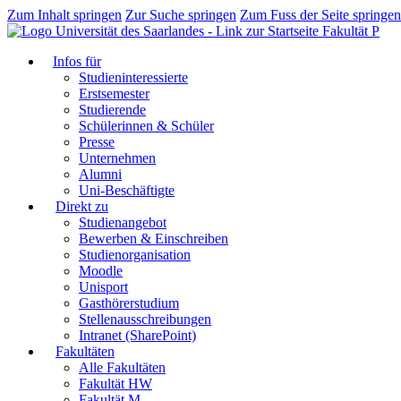
Zum Inhalt springen
Zur Suche springen
Zum Fuss der Seite springen
Fakultät P
Infos für
Studieninteressierte
Erstsemester
Studierende
Schülerinnen & Schüler
Presse
Unternehmen
Alumni
Uni-Beschäftigte
Direkt zu
Studienangebot
Bewerben & Einschreiben
Studienorganisation
Moodle
Unisport
Gasthörerstudium
Stellenausschreibungen
Intranet (SharePoint)
Fakultäten
Alle Fakultäten
Fakultät HW
Fakultät M