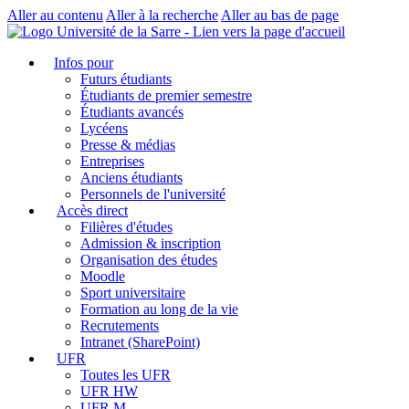
Aller au contenu
Aller à la recherche
Aller au bas de page
Infos pour
Futurs étudiants
Étudiants de premier semestre
Étudiants avancés
Lycéens
Presse & médias
Entreprises
Anciens étudiants
Personnels de l'université
Accès direct
Filières d'études
Admission & inscription
Organisation des études
Moodle
Sport universitaire
Formation au long de la vie
Recrutements
Intranet (SharePoint)
UFR
Toutes les UFR
UFR HW
UFR M