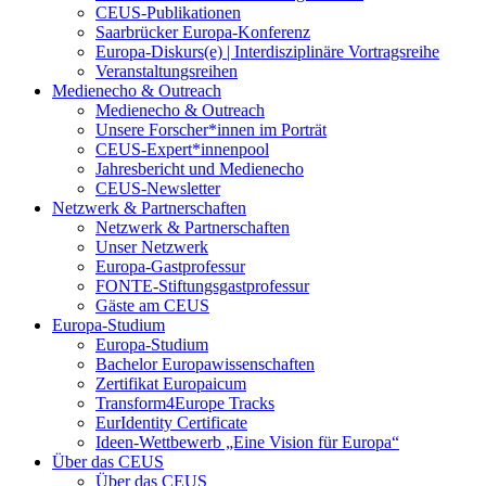
CEUS-Publikationen
Saarbrücker Europa-Konferenz
Europa-Diskurs(e) | Interdisziplinäre Vortragsreihe
Veranstaltungsreihen
Medienecho & Outreach
Medienecho & Outreach
Unsere Forscher*innen im Porträt
CEUS-Expert*innenpool
Jahresbericht und Medienecho
CEUS-Newsletter
Netzwerk & Partnerschaften
Netzwerk & Partnerschaften
Unser Netzwerk
Europa-Gastprofessur
FONTE-Stiftungsgastprofessur
Gäste am CEUS
Europa-Studium
Europa-Studium
Bachelor Europawissenschaften
Zertifikat Europaicum
Transform4Europe Tracks
EurIdentity Certificate
Ideen-Wettbewerb „Eine Vision für Europa“
Über das CEUS
Über das CEUS