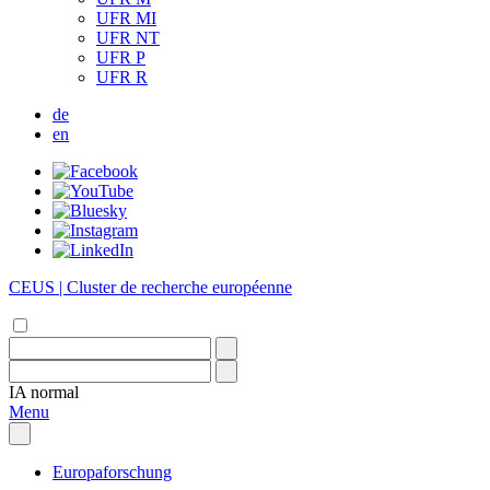
UFR MI
UFR NT
UFR P
UFR R
de
en
CEUS | Cluster de recherche européenne
IA
normal
Menu
Europaforschung