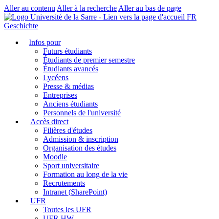
Aller au contenu
Aller à la recherche
Aller au bas de page
FR
Geschichte
Infos pour
Futurs étudiants
Étudiants de premier semestre
Étudiants avancés
Lycéens
Presse & médias
Entreprises
Anciens étudiants
Personnels de l'université
Accès direct
Filières d'études
Admission & inscription
Organisation des études
Moodle
Sport universitaire
Formation au long de la vie
Recrutements
Intranet (SharePoint)
UFR
Toutes les UFR
UFR HW