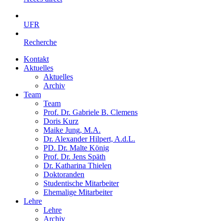
UFR
Recherche
Kontakt
Aktuelles
Aktuelles
Archiv
Team
Team
Prof. Dr. Gabriele B. Clemens
Doris Kurz
Maike Jung, M.A.
Dr. Alexander Hilpert, A.d.L.
PD. Dr. Malte König
Prof. Dr. Jens Späth
Dr. Katharina Thielen
Doktoranden
Studentische Mitarbeiter
Ehemalige Mitarbeiter
Lehre
Lehre
Archiv