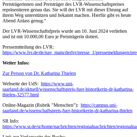
Preisträgerinnen und Preisträger des LVR-Wissenschaftspreises
repräsentieren genau das. Sie will der LVR mit dieser Ehrung auf
ihrem Weg unterstützen und bekannt machen. Hierfür gibt es heute
Abend Anlass genug.“
Der LVR-Wissenschaftsfpreis wurde am 10. Juni 2024 verliehen
und ist mit 10.000,00 Euro je Preisträgerin dotiert.
Pressemitteilung des LVR:
https://www.lvr.de/de/nav_main/derlvr/presse_1/pressemeldungen/pre
Weiter Infos:
Zur Person von Dr. Katharina Thielen
Webseite der UdS:
https://www.uni-
saarland.de/aktuell/wissenschaftspreis-fuer-historikerin-dr-katharina-
thielen-32577.html
Online-Magazin (Rubrik "Menschen"):
https://campus.uni-
saarland.de/wissenschaftspreis-fuer-historikerin-dr-katharina-thielen
SR Info:
https://www.sr.de/sr/home/nachrichten/regionalnachrichten/regionaln
Link zur Verlagsseite des Buchs: