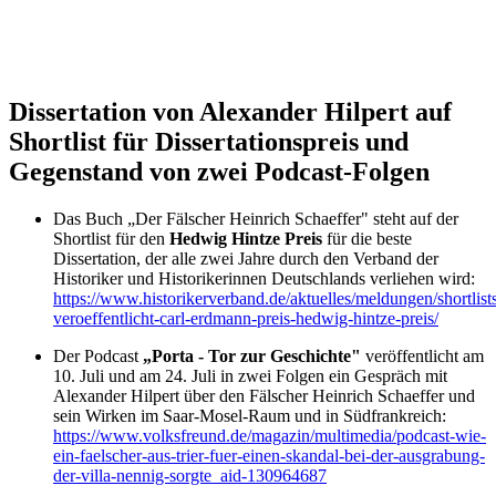
Dissertation von Alexander Hilpert auf
Shortlist für Dissertationspreis und
Gegenstand von zwei Podcast-Folgen
Das Buch „Der Fälscher Heinrich Schaeffer" steht auf der
Shortlist für den
Hedwig Hintze Preis
für die beste
Dissertation, der alle zwei Jahre durch den Verband der
Historiker und Historikerinnen Deutschlands verliehen wird:
https://www.historikerverband.de/aktuelles/meldungen/shortlist
veroeffentlicht-carl-erdmann-preis-hedwig-hintze-preis/
Der Podcast
„Porta - Tor zur Geschichte"
veröffentlicht am
10. Juli und am 24. Juli in zwei Folgen ein Gespräch mit
Alexander Hilpert über den Fälscher Heinrich Schaeffer und
sein Wirken im Saar-Mosel-Raum und in Südfrankreich:
https://www.volksfreund.de/magazin/multimedia/podcast-wie-
ein-faelscher-aus-trier-fuer-einen-skandal-bei-der-ausgrabung-
der-villa-nennig-sorgte_aid-130964687