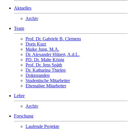
Aktuelles
Archiv
Team
Prof. Dr. Gabriele B. Clemens
Doris Kurz
Maike Jung, M.A.
Dr. Alexander Hilpert, A.d.L.
PD. Dr. Malte König
Prof. Dr. Jens Späth
Dr. Katharina Thielen
Doktoranden
Studentische Mitarbeiter
Ehemalige Mitarbeiter
Lehre
Archiv
Forschung
Laufende Projekte