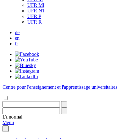
UFR MI
UFR NT
UFR P
UFR R
de
en
fr
Centre pour l'enseignement et l'apprentissage universitaires
IA
normal
Menu