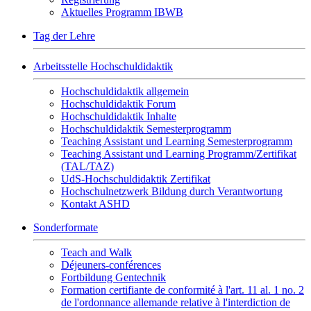
Aktuelles Programm IBWB
Tag der Lehre
Arbeitsstelle Hochschuldidaktik
Hochschuldidaktik allgemein
Hochschuldidaktik Forum
Hochschuldidaktik Inhalte
Hochschuldidaktik Semesterprogramm
Teaching Assistant und Learning Semesterprogramm
Teaching Assistant und Learning Programm/Zertifikat
(TAL/TAZ)
UdS-Hochschuldidaktik Zertifikat
Hochschulnetzwerk Bildung durch Verantwortung
Kontakt ASHD
Sonderformate
Teach and Walk
Déjeuners-conférences
Fortbildung Gentechnik
Formation certifiante de conformité à l'art. 11 al. 1 no. 2
de l'ordonnance allemande relative à l'interdiction de