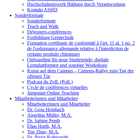
Hochschulnetzwerk Bildung durch Verantwortung
Kontakt ASHD
Sonderformate
Sonderformate
Teach and Walk
Déjeuners-conférences
Fortbildung Gentechnik
Formation certifiante de conformité à l'art. 11 al. 1 no. 2
de l'ordonnance allemande relative à l'interdiction de
certains produits chimiques
Onboarding für neue Studierende: digitale
Lernplattformen und sonstige Workshops
Kunst auf dem Campus – Campus-Rallye zum Tag der
offenen Tür
Podcast du ZelL (PolL)
Cycle de conférences virtuelles
Jumpstart Online Teaching
Mitarbeiterinnen und Mitarbeiter
Mitarbeiterinnen und Mitarbeiter
Dr. Gesa Heinbach
Angelina Müller, M.A.
Dr. Sabine Penth
Elias Harth, M.A.
Yue Zhao, M.A.
Dr. Birgit Roßmanith