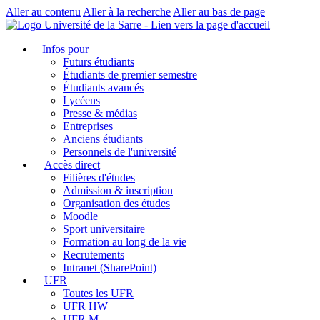
Aller au contenu
Aller à la recherche
Aller au bas de page
Infos pour
Futurs étudiants
Étudiants de premier semestre
Étudiants avancés
Lycéens
Presse & médias
Entreprises
Anciens étudiants
Personnels de l'université
Accès direct
Filières d'études
Admission & inscription
Organisation des études
Moodle
Sport universitaire
Formation au long de la vie
Recrutements
Intranet (SharePoint)
UFR
Toutes les UFR
UFR HW
UFR M