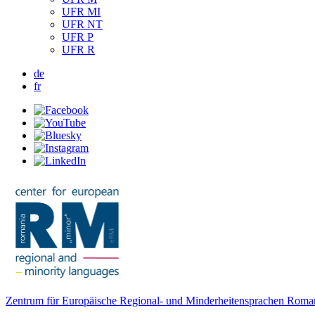
UFR MI
UFR NT
UFR P
UFR R
de
fr
Zentrum für Europäische Regional- und Minderheitensprachen Roma