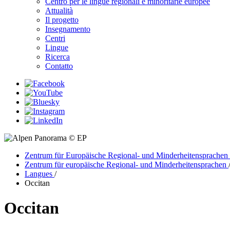
Centro per le lingue regionali e minoritarie europee
Attualità
Il progetto
Insegnamento
Centri
Lingue
Ricerca
Contatto
© EP
Zentrum für Europäische Regional- und Minderheitensprache
Zentrum für europäische Regional- und Minderheitensprachen
Langues
/
Occitan
Occitan