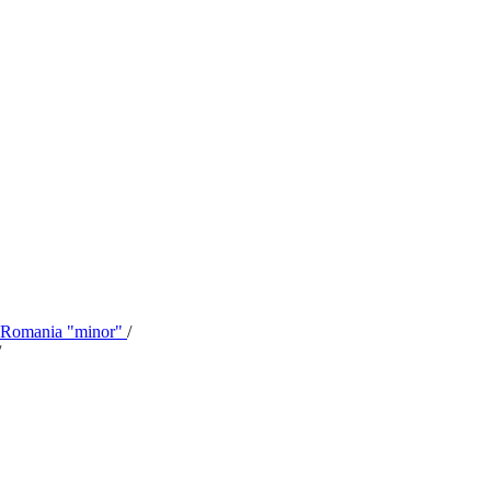
n Romania "minor"
/
/