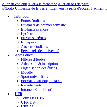
Aller au contenu
Aller à la recherche
Aller au bas de page
Fachricht
Infos pour
Futurs étudiants
Étudiants de premier semestre
Étudiants avancés
Lycéens
Presse & médias
Entreprises
Anciens étudiants
Personnels de l'université
Accès direct
Filières d'études
Admission & inscription
Organisation des études
Moodle
Sport universitaire
Formation au long de la vie
Recrutements
Intranet (SharePoint)
UFR
Toutes les UFR
UFR HW
UFR M