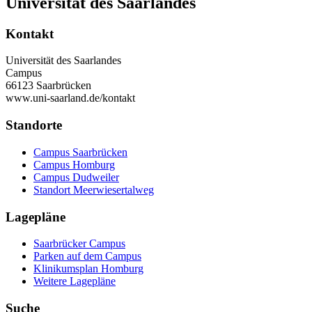
Universität des Saarlandes
Kontakt
Universität des Saarlandes
Campus
66123 Saarbrücken
www.uni-saarland.de/kontakt
Standorte
Campus Saarbrücken
Campus Homburg
Campus Dudweiler
Standort Meerwiesertalweg
Lagepläne
Saarbrücker Campus
Parken auf dem Campus
Klinikumsplan Homburg
Weitere Lagepläne
Suche