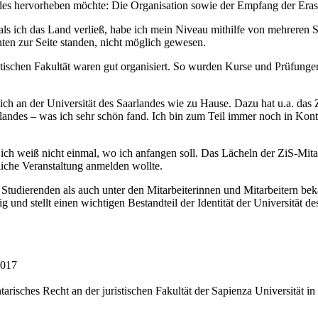
landes hervorheben möchte: Die Organisation sowie der Empfang der Er
ls ich das Land verließ, habe ich mein Niveau mithilfe von mehreren 
en zur Seite standen, nicht möglich gewesen.
tischen Fakultät waren gut organisiert. So wurden Kurse und Prüfungen
h an der Universität des Saarlandes wie zu Hause. Dazu hat u.a. das Ze
rlandes – was ich sehr schön fand. Ich bin zum Teil immer noch in Kon
ich weiß nicht einmal, wo ich anfangen soll. Das Lächeln der ZiS-Mita
liche Veranstaltung anmelden wollte.
tudierenden als auch unter den Mitarbeiterinnen und Mitarbeitern bek
ig und stellt einen wichtigen Bestandteil der Identität der Universität 
2017
tarisches Recht an der juristischen Fakultät der Sapienza Universität i