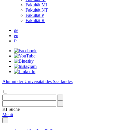
Fakultät MI
Fakultät NT
Fakultät P
Fakultät R
de
en
fr
Alumni der Universität des Saarlandes
KI
Suche
Menü