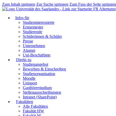
Zum Inhalt springen
Zur Suche springen
Zum Fuss der Seite springen
FR Altertums
Infos für
Studieninteressierte
Erstsemester
Studierende
Schülerinnen & Schüler
Presse
Unternehmen
Alumni
Uni-Beschäftigte
Direkt zu
Studienangebot
Bewerben & Einschreiben
Studienorganisation
Moodle
Unisport
Gasthörerstudium
Stellenausschreibungen
Intranet (SharePoint)
Fakultäten
Alle Fakultäten
Fakultät HW
Fakultät M