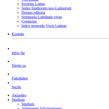
Societas Latina
Sedes Studiorum neo-Latinorum
Domus editoria
Seminaria Latinitatis vivae
Contactus
Index generalis Vocis Latinae
Kontakt
Infos für
Direkt zu
Fakultäten
Suche
Aktuelles
Studium
Studium
Allgemeine Informationen