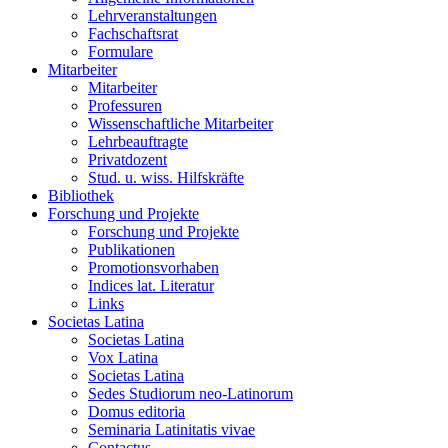
Lehrveranstaltungen
Fachschaftsrat
Formulare
Mitarbeiter
Mitarbeiter
Professuren
Wissenschaftliche Mitarbeiter
Lehrbeauftragte
Privatdozent
Stud. u. wiss. Hilfskräfte
Bibliothek
Forschung und Projekte
Forschung und Projekte
Publikationen
Promotionsvorhaben
Indices lat. Literatur
Links
Societas Latina
Societas Latina
Vox Latina
Societas Latina
Sedes Studiorum neo-Latinorum
Domus editoria
Seminaria Latinitatis vivae
Contactus