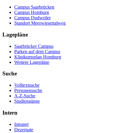
Campus Saarbrücken
Campus Homburg
Campus Dudweiler
Standort Meerwiesertalweg
Lagepläne
Saarbrücker Campus
Parken auf dem Campus
Klinikumsplan Homburg
Weitere Lagepläne
Suche
Volltextsuche
Personensuche
A-Z-Suche
Studiengänge
Intern
Intranet
Dezernate