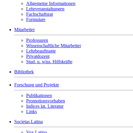
Allgemeine Informationen
Lehrveranstaltungen
Fachschaftsrat
Formulare
Mitarbeiter
Professuren
Wissenschaftliche Mitarbeiter
Lehrbeauftragte
Privatdozent
Stud. u. wiss. Hilfskräfte
Bibliothek
Forschung und Projekte
Publikationen
Promotionsvorhaben
Indices lat. Literatur
Links
Societas Latina
Vox Latina