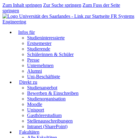
Zum Inhalt springen
Zur Suche springen
Zum Fuss der Seite
springen
FR Systems
Engineering
Infos für
Studieninteressierte
Erstsemester
Studierende
Schülerinnen & Schüler
Presse
Unternehmen
Alumni
Uni-Beschäftigte
Direkt zu
Studienangebot
Bewerben & Einschreiben
Studienorganisation
Moodle
Unisport
Gasthörerstudium
Stellenausschreibungen
Intranet (SharePoint)
Fakultäten
Alle Fakultäten