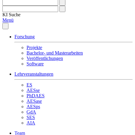
KI
Suche
Menü
Forschung
Projekte
Bachelor- und Masterarbeiten
Veröffentlichungen
Software
Lehrveranstaltungen
ES
AESse
PhDAES
AESase
AESps
GdA
SES
AIA
Team