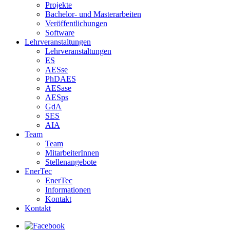
Projekte
Bachelor- und Masterarbeiten
Veröffentlichungen
Software
Lehrveranstaltungen
Lehrveranstaltungen
ES
AESse
PhDAES
AESase
AESps
GdA
SES
AIA
Team
Team
MitarbeiterInnen
Stellenangebote
EnerTec
EnerTec
Informationen
Kontakt
Kontakt