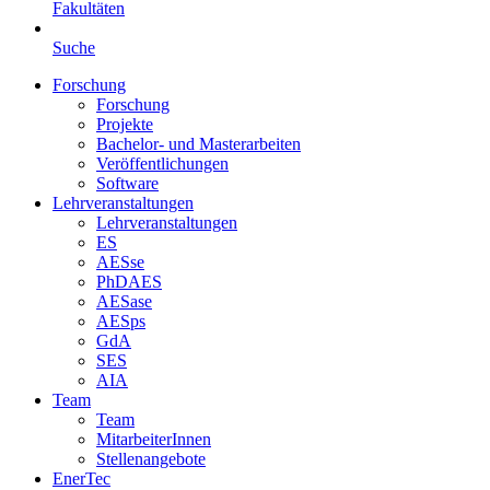
Fakultäten
Suche
Forschung
Forschung
Projekte
Bachelor- und Masterarbeiten
Veröffentlichungen
Software
Lehrveranstaltungen
Lehrveranstaltungen
ES
AESse
PhDAES
AESase
AESps
GdA
SES
AIA
Team
Team
MitarbeiterInnen
Stellenangebote
EnerTec