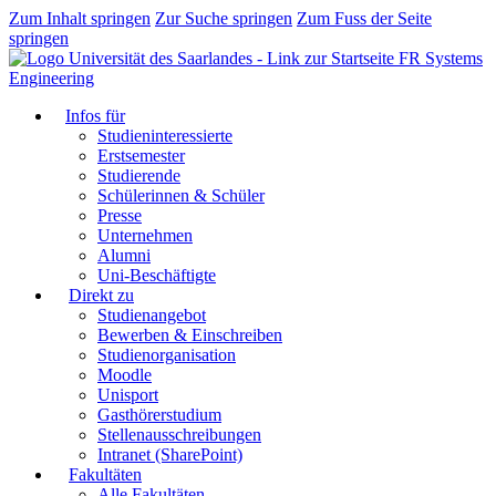
Zum Inhalt springen
Zur Suche springen
Zum Fuss der Seite
springen
FR Systems
Engineering
Infos für
Studieninteressierte
Erstsemester
Studierende
Schülerinnen & Schüler
Presse
Unternehmen
Alumni
Uni-Beschäftigte
Direkt zu
Studienangebot
Bewerben & Einschreiben
Studienorganisation
Moodle
Unisport
Gasthörerstudium
Stellenausschreibungen
Intranet (SharePoint)
Fakultäten
Alle Fakultäten