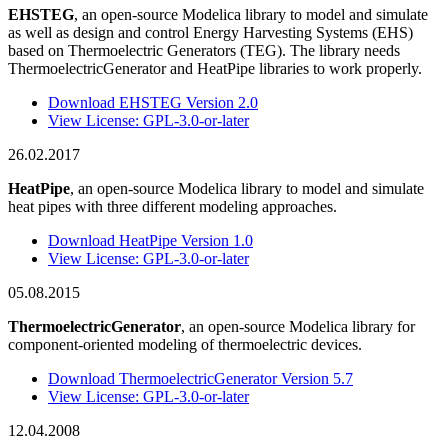
EHSTEG
, an open-source Modelica library to model and simulate
as well as design and control Energy Harvesting Systems (EHS)
based on Thermoelectric Generators (TEG). The library needs
ThermoelectricGenerator and HeatPipe libraries to work properly.
Download EHSTEG Version 2.0
View License: GPL-3.0-or-later
26.02.2017
HeatPipe
, an open-source Modelica library to model and simulate
heat pipes with three different modeling approaches.
Download HeatPipe Version 1.0
View License: GPL-3.0-or-later
05.08.2015
ThermoelectricGenerator
, an open-source Modelica library for
component-oriented modeling of thermoelectric devices.
Download ThermoelectricGenerator Version 5.7
View License: GPL-3.0-or-later
12.04.2008