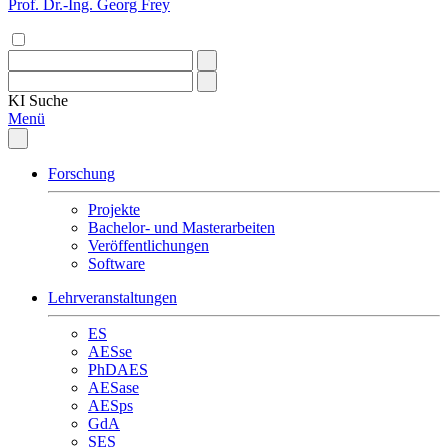
Prof. Dr.-Ing. Georg Frey
KI
Suche
Menü
Forschung
Projekte
Bachelor- und Masterarbeiten
Veröffentlichungen
Software
Lehrveranstaltungen
ES
AESse
PhDAES
AESase
AESps
GdA
SES