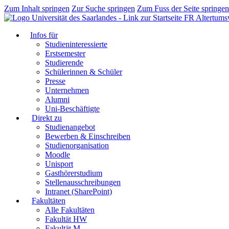
Zum Inhalt springen
Zur Suche springen
Zum Fuss der Seite springen
FR Altertums
Infos für
Studieninteressierte
Erstsemester
Studierende
Schülerinnen & Schüler
Presse
Unternehmen
Alumni
Uni-Beschäftigte
Direkt zu
Studienangebot
Bewerben & Einschreiben
Studienorganisation
Moodle
Unisport
Gasthörerstudium
Stellenausschreibungen
Intranet (SharePoint)
Fakultäten
Alle Fakultäten
Fakultät HW
Fakultät M