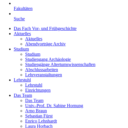
Fakultäten
Suche
Das Fach Vor- und Frühgeschichte
Aktuelles
Aktuelles
Abendvorträge Archiv
Studium
Studium
Studiengang Archäologie
Studiengänge Altertumswissenschaften
Abschlussarbeiten
Lehrveranstaltungen
Lehrstuhl
Lehrstuhl
Einrichtungen
Das Team
Das Team
Univ.-Prof. Dr. Sabine Hornung
Arno Braun
Sebastian Fürst
Enrico Lehnhardt
Laura Horbach