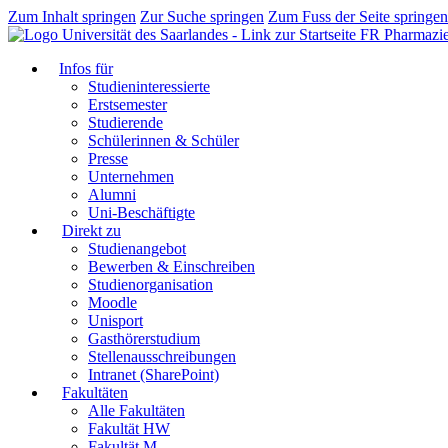
Zum Inhalt springen
Zur Suche springen
Zum Fuss der Seite springen
FR Pharmazi
Infos für
Studieninteressierte
Erstsemester
Studierende
Schülerinnen & Schüler
Presse
Unternehmen
Alumni
Uni-Beschäftigte
Direkt zu
Studienangebot
Bewerben & Einschreiben
Studienorganisation
Moodle
Unisport
Gasthörerstudium
Stellenausschreibungen
Intranet (SharePoint)
Fakultäten
Alle Fakultäten
Fakultät HW
Fakultät M