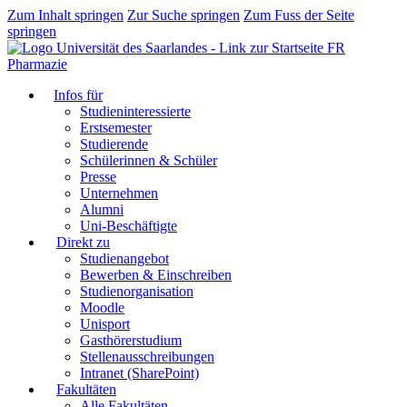
Zum Inhalt springen
Zur Suche springen
Zum Fuss der Seite
springen
FR
Pharmazie
Infos für
Studieninteressierte
Erstsemester
Studierende
Schülerinnen & Schüler
Presse
Unternehmen
Alumni
Uni-Beschäftigte
Direkt zu
Studienangebot
Bewerben & Einschreiben
Studienorganisation
Moodle
Unisport
Gasthörerstudium
Stellenausschreibungen
Intranet (SharePoint)
Fakultäten
Alle Fakultäten