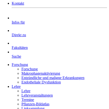
Kontakt
Infos für
Direkt zu
Fakultäten
Suche
Forschung
Forschung
Makrophagenaktivierung
Entzündliche und maligne Erkrankungen
Endotheliale Dysfunktion
Lehre
Lehre
Lehrveranstaltungen
Termine
Pflanzen-Bildatlas
Linksammlung