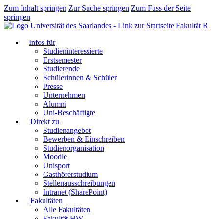
Zum Inhalt springen
Zur Suche springen
Zum Fuss der Seite
springen
Fakultät R
Infos für
Studieninteressierte
Erstsemester
Studierende
Schülerinnen & Schüler
Presse
Unternehmen
Alumni
Uni-Beschäftigte
Direkt zu
Studienangebot
Bewerben & Einschreiben
Studienorganisation
Moodle
Unisport
Gasthörerstudium
Stellenausschreibungen
Intranet (SharePoint)
Fakultäten
Alle Fakultäten
Fakultät HW