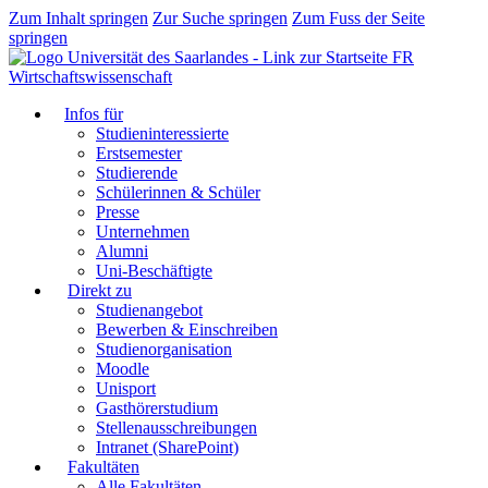
Zum Inhalt springen
Zur Suche springen
Zum Fuss der Seite
springen
FR
Wirtschaftswissenschaft
Infos für
Studieninteressierte
Erstsemester
Studierende
Schülerinnen & Schüler
Presse
Unternehmen
Alumni
Uni-Beschäftigte
Direkt zu
Studienangebot
Bewerben & Einschreiben
Studienorganisation
Moodle
Unisport
Gasthörerstudium
Stellenausschreibungen
Intranet (SharePoint)
Fakultäten
Alle Fakultäten