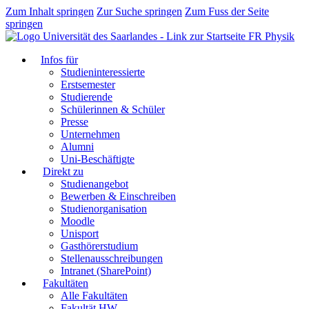
Zum Inhalt springen
Zur Suche springen
Zum Fuss der Seite
springen
FR Physik
Infos für
Studieninteressierte
Erstsemester
Studierende
Schülerinnen & Schüler
Presse
Unternehmen
Alumni
Uni-Beschäftigte
Direkt zu
Studienangebot
Bewerben & Einschreiben
Studienorganisation
Moodle
Unisport
Gasthörerstudium
Stellenausschreibungen
Intranet (SharePoint)
Fakultäten
Alle Fakultäten
Fakultät HW