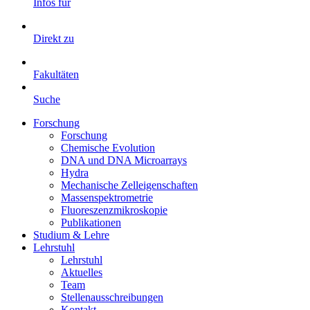
Infos für
Direkt zu
Fakultäten
Suche
Forschung
Forschung
Chemische Evolution
DNA und DNA Microarrays
Hydra
Mechanische Zelleigenschaften
Massenspektrometrie
Fluoreszenzmikroskopie
Publikationen
Studium & Lehre
Lehrstuhl
Lehrstuhl
Aktuelles
Team
Stellenausschreibungen
Kontakt