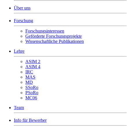
Über uns
Forschung
Forschungsinteressen
Geförderte Forschungsprojekte
Wissenschaftliche Publikationen
Lehre
ASIM 2
ASIM 4
IRC
MAS
MD
SSoRo
PSoRo
MC06
Team
Info für Bewerber