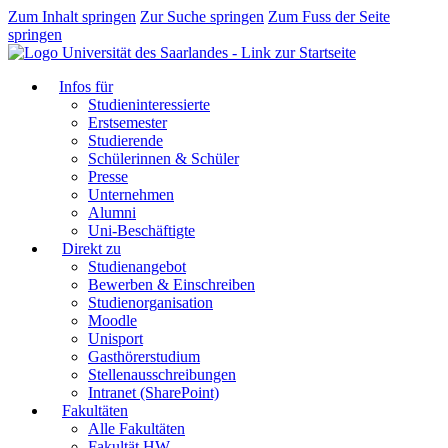
Zum Inhalt springen
Zur Suche springen
Zum Fuss der Seite
springen
Infos für
Studieninteressierte
Erstsemester
Studierende
Schülerinnen & Schüler
Presse
Unternehmen
Alumni
Uni-Beschäftigte
Direkt zu
Studienangebot
Bewerben & Einschreiben
Studienorganisation
Moodle
Unisport
Gasthörerstudium
Stellenausschreibungen
Intranet (SharePoint)
Fakultäten
Alle Fakultäten
Fakultät HW