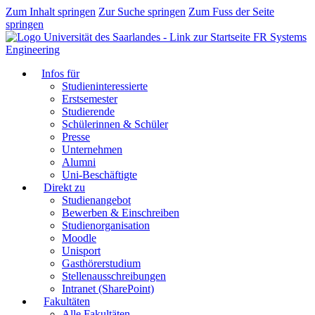
Zum Inhalt springen
Zur Suche springen
Zum Fuss der Seite
springen
FR Systems
Engineering
Infos für
Studieninteressierte
Erstsemester
Studierende
Schülerinnen & Schüler
Presse
Unternehmen
Alumni
Uni-Beschäftigte
Direkt zu
Studienangebot
Bewerben & Einschreiben
Studienorganisation
Moodle
Unisport
Gasthörerstudium
Stellenausschreibungen
Intranet (SharePoint)
Fakultäten
Alle Fakultäten