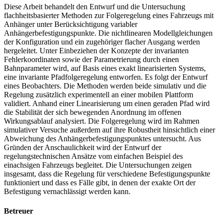
Diese Arbeit behandelt den Entwurf und die Untersuchung
flachheitsbasierter Methoden zur Folgeregelung eines Fahrzeugs mit
Anhänger unter Berücksichtigung variabler
Anhängerbefestigungspunkte. Die nichtlinearen Modellgleichungen
der Konfiguration und ein zugehöriger flacher Ausgang werden
hergeleitet. Unter Einbeziehen der Konzepte der invarianten
Fehlerkoordinaten sowie der Parametrierung durch einen
Bahnparameter wird, auf Basis eines exakt linearisierten Systems,
eine invariante Pfadfolgeregelung entworfen. Es folgt der Entwurf
eines Beobachters. Die Methoden werden beide simulativ und die
Regelung zusätzlich experimentell an einer mobilen Plattform
validiert. Anhand einer Linearisierung um einen geraden Pfad wird
die Stabilität der sich bewegenden Anordnung im offenen
Wirkungsablauf analysiert. Die Folgeregelung wird im Rahmen
simulativer Versuche außerdem auf ihre Robustheit hinsichtlich einer
Abweichung des Anhängerbefestigungspunktes untersucht. Aus
Gründen der Anschaulichkeit wird der Entwurf der
regelungstechnischen Ansätze vom einfachen Beispiel des
einachsigen Fahrzeugs begleitet. Die Untersuchungen zeigen
insgesamt, dass die Regelung für verschiedene Befestigungspunkte
funktioniert und dass es Fälle gibt, in denen der exakte Ort der
Befestigung vernachlässigt werden kann.
Betreuer