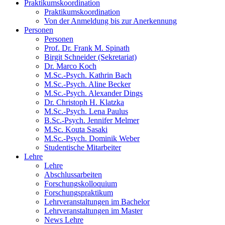
Praktikumskoordination
Praktikumskoordination
Von der Anmeldung bis zur Anerkennung
Personen
Personen
Prof. Dr. Frank M. Spinath
Birgit Schneider (Sekretariat)
Dr. Marco Koch
M.Sc.-Psych. Kathrin Bach
M.Sc.-Psych. Aline Becker
M.Sc.-Psych. Alexander Dings
Dr. Christoph H. Klatzka
M.Sc.-Psych. Lena Paulus
B.Sc.-Psych. Jennifer Melmer
M.Sc. Kouta Sasaki
M.Sc.-Psych. Dominik Weber
Studentische Mitarbeiter
Lehre
Lehre
Abschlussarbeiten
Forschungskolloquium
Forschungspraktikum
Lehrveranstaltungen im Bachelor
Lehrveranstaltungen im Master
News Lehre