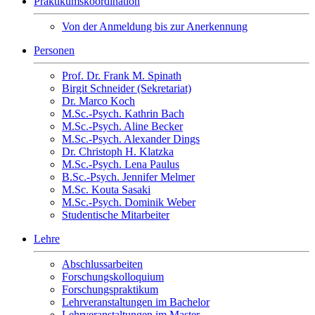
Praktikumskoordination
Von der Anmeldung bis zur Anerkennung
Personen
Prof. Dr. Frank M. Spinath
Birgit Schneider (Sekretariat)
Dr. Marco Koch
M.Sc.-Psych. Kathrin Bach
M.Sc.-Psych. Aline Becker
M.Sc.-Psych. Alexander Dings
Dr. Christoph H. Klatzka
M.Sc.-Psych. Lena Paulus
B.Sc.-Psych. Jennifer Melmer
M.Sc. Kouta Sasaki
M.Sc.-Psych. Dominik Weber
Studentische Mitarbeiter
Lehre
Abschlussarbeiten
Forschungskolloquium
Forschungspraktikum
Lehrveranstaltungen im Bachelor
Lehrveranstaltungen im Master