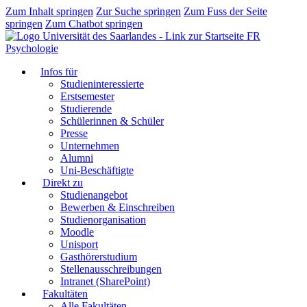
Zum Inhalt springen
Zur Suche springen
Zum Fuss der Seite
springen
Zum Chatbot springen
FR
Psychologie
Infos für
Studieninteressierte
Erstsemester
Studierende
Schülerinnen & Schüler
Presse
Unternehmen
Alumni
Uni-Beschäftigte
Direkt zu
Studienangebot
Bewerben & Einschreiben
Studienorganisation
Moodle
Unisport
Gasthörerstudium
Stellenausschreibungen
Intranet (SharePoint)
Fakultäten
Alle Fakultäten