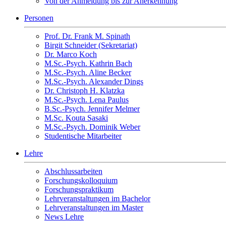
Von der Anmeldung bis zur Anerkennung
Personen
Prof. Dr. Frank M. Spinath
Birgit Schneider (Sekretariat)
Dr. Marco Koch
M.Sc.-Psych. Kathrin Bach
M.Sc.-Psych. Aline Becker
M.Sc.-Psych. Alexander Dings
Dr. Christoph H. Klatzka
M.Sc.-Psych. Lena Paulus
B.Sc.-Psych. Jennifer Melmer
M.Sc. Kouta Sasaki
M.Sc.-Psych. Dominik Weber
Studentische Mitarbeiter
Lehre
Abschlussarbeiten
Forschungskolloquium
Forschungspraktikum
Lehrveranstaltungen im Bachelor
Lehrveranstaltungen im Master
News Lehre