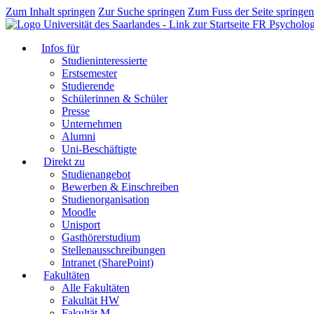
Zum Inhalt springen
Zur Suche springen
Zum Fuss der Seite springen
FR Psycholog
Infos für
Studieninteressierte
Erstsemester
Studierende
Schülerinnen & Schüler
Presse
Unternehmen
Alumni
Uni-Beschäftigte
Direkt zu
Studienangebot
Bewerben & Einschreiben
Studienorganisation
Moodle
Unisport
Gasthörerstudium
Stellenausschreibungen
Intranet (SharePoint)
Fakultäten
Alle Fakultäten
Fakultät HW
Fakultät M