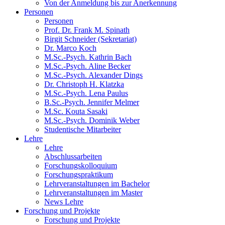
Von der Anmeldung bis zur Anerkennung
Personen
Personen
Prof. Dr. Frank M. Spinath
Birgit Schneider (Sekretariat)
Dr. Marco Koch
M.Sc.-Psych. Kathrin Bach
M.Sc.-Psych. Aline Becker
M.Sc.-Psych. Alexander Dings
Dr. Christoph H. Klatzka
M.Sc.-Psych. Lena Paulus
B.Sc.-Psych. Jennifer Melmer
M.Sc. Kouta Sasaki
M.Sc.-Psych. Dominik Weber
Studentische Mitarbeiter
Lehre
Lehre
Abschlussarbeiten
Forschungskolloquium
Forschungspraktikum
Lehrveranstaltungen im Bachelor
Lehrveranstaltungen im Master
News Lehre
Forschung und Projekte
Forschung und Projekte