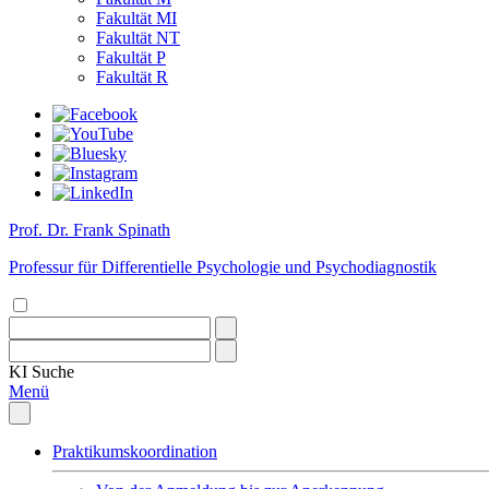
Fakultät MI
Fakultät NT
Fakultät P
Fakultät R
Prof. Dr. Frank Spinath
Professur für Differentielle Psychologie und Psychodiagnostik
KI
Suche
Menü
Praktikumskoordination