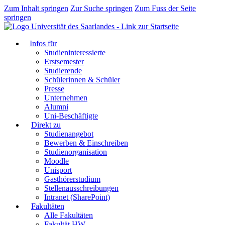
Zum Inhalt springen
Zur Suche springen
Zum Fuss der Seite
springen
Infos für
Studieninteressierte
Erstsemester
Studierende
Schülerinnen & Schüler
Presse
Unternehmen
Alumni
Uni-Beschäftigte
Direkt zu
Studienangebot
Bewerben & Einschreiben
Studienorganisation
Moodle
Unisport
Gasthörerstudium
Stellenausschreibungen
Intranet (SharePoint)
Fakultäten
Alle Fakultäten
Fakultät HW