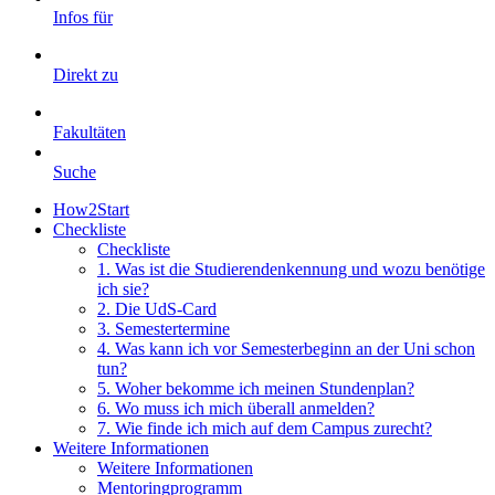
Infos für
Direkt zu
Fakultäten
Suche
How2Start
Checkliste
Checkliste
1. Was ist die Studierendenkennung und wozu benötige
ich sie?
2. Die UdS-Card
3. Semestertermine
4. Was kann ich vor Semesterbeginn an der Uni schon
tun?
5. Woher bekomme ich meinen Stundenplan?
6. Wo muss ich mich überall anmelden?
7. Wie finde ich mich auf dem Campus zurecht?
Weitere Informationen
Weitere Informationen
Mentoringprogramm