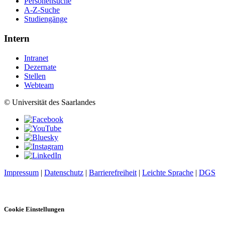
Personensuche
A-Z-Suche
Studiengänge
Intern
Intranet
Dezernate
Stellen
Webteam
© Universität des Saarlandes
Impressum
|
Datenschutz
|
Barrierefreiheit
|
Leichte Sprache
|
DGS
Cookie Einstellungen