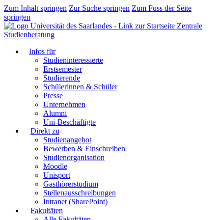
Zum Inhalt springen
Zur Suche springen
Zum Fuss der Seite
springen
Zentrale
Studienberatung
Infos für
Studieninteressierte
Erstsemester
Studierende
Schülerinnen & Schüler
Presse
Unternehmen
Alumni
Uni-Beschäftigte
Direkt zu
Studienangebot
Bewerben & Einschreiben
Studienorganisation
Moodle
Unisport
Gasthörerstudium
Stellenausschreibungen
Intranet (SharePoint)
Fakultäten
Alle Fakultäten