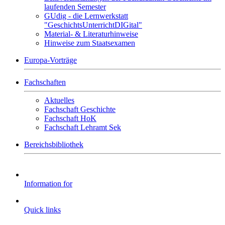
laufenden Semester
GUdig - die Lernwerkstatt
"GeschichtsUnterrichtDIGital"
Material- & Literaturhinweise
Hinweise zum Staatsexamen
Europa-Vorträge
Fachschaften
Aktuelles
Fachschaft Geschichte
Fachschaft HoK
Fachschaft Lehramt Sek
Bereichsbibliothek
Information for
Quick links