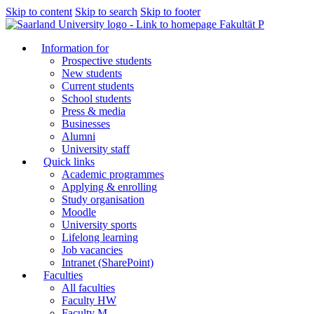
Skip to content
Skip to search
Skip to footer
Fakultät P
Information for
Prospective students
New students
Current students
School students
Press & media
Businesses
Alumni
University staff
Quick links
Academic programmes
Applying & enrolling
Study organisation
Moodle
University sports
Lifelong learning
Job vacancies
Intranet (SharePoint)
Faculties
All faculties
Faculty HW
Faculty M