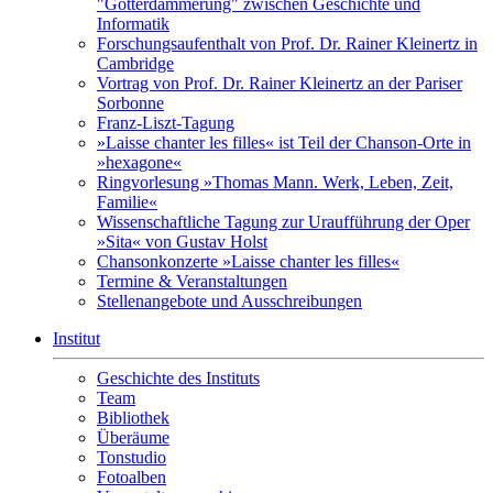
"Götterdämmerung" zwischen Geschichte und
Informatik
Forschungsaufenthalt von Prof. Dr. Rainer Kleinertz in
Cambridge
Vortrag von Prof. Dr. Rainer Kleinertz an der Pariser
Sorbonne
Franz-Liszt-Tagung
»Laisse chanter les filles« ist Teil der Chanson-Orte in
»hexagone«
Ringvorlesung »Thomas Mann. Werk, Leben, Zeit,
Familie«
Wissenschaftliche Tagung zur Uraufführung der Oper
»Sita« von Gustav Holst
Chansonkonzerte »Laisse chanter les filles«
Termine & Veranstaltungen
Stellenangebote und Ausschreibungen
Institut
Geschichte des Instituts
Team
Bibliothek
Überäume
Tonstudio
Fotoalben