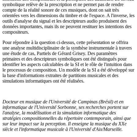
symbolique relève de la prescription et ne permet pas de rendre
compte de la réalité sonore de ces musiques, dont on sait très
orientées vers les dimensions du timbre et de l'espace. A l'inverse, les
outils d'analyse du signal et les descripteurs audio produisent des
données importantes, mais ils ne peuvent restituer les intentions des
compositeurs.
Pour répondre à la question ci-dessus, cette présentation se offrira
une analyse multidisciplinaire de la synthèse instrumentale à travers
une étude de cas, Partiels de Gérard Grisey. Des paramètres
primaires et des descripteurs symboliques ont été distingués pour
identifier les aspects calculables de la SI et le rôle de l'intuition dans
le processus de composition. Un modèle de la SI a été développé sur
la base d'informations extraites de partitions musicales et des
simulations informatiques ont été réalisées.
Docteur en musique de l'Université de Campinas (Brésil) et en
informatique de l'Université Sorbonne, ses recherches portent sur
l'analyse, la modélisation et la simulation informatique des
stratégies compositionnelles du répertoire contemporain, ainsi que
sur leur impact sur la perception. Il enseigne la musique du XXe
siècle et l'informatique musicale à l'Université d'Aix/Marseille.