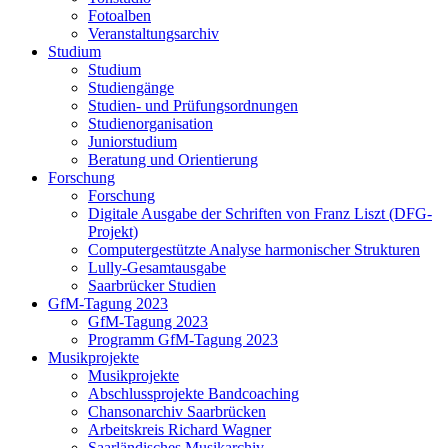
Fotoalben
Veranstaltungsarchiv
Studium
Studium
Studiengänge
Studien- und Prüfungsordnungen
Studienorganisation
Juniorstudium
Beratung und Orientierung
Forschung
Forschung
Digitale Ausgabe der Schriften von Franz Liszt (DFG-
Projekt)
Computergestützte Analyse harmonischer Strukturen
Lully-Gesamtausgabe
Saarbrücker Studien
GfM-Tagung 2023
GfM-Tagung 2023
Programm GfM-Tagung 2023
Musikprojekte
Musikprojekte
Abschlussprojekte Bandcoaching
Chansonarchiv Saarbrücken
Arbeitskreis Richard Wagner
Saarländisches Musikarchiv