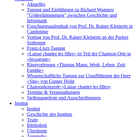
Aktuelles
Tagung und Einführung zu Richard Wagners
"Götterdämmerung" zwischen Geschichte und
Informatik
Forschungsaufenthalt von Prof. Dr. Rainer Kleinertz in
Cambridge
Vortrag von Prof. Dr. Rainer Kleinertz an der Pariser
Sorbonne
Franz-Liszt-Tagung
»Laisse chanter les filles« ist Teil der Chanson-Orte in
»hexagone«
Ringvorlesung »Thomas Mann. Werk, Leben, Zeit,
Familie«
Wissenschaftliche Tagung zur Uraufführung der Oper
»Sita« von Gustav Holst
Chansonkonzerte »Laisse chanter les filles«
Termine & Veranstaltungen
Stellenangebote und Ausschreibungen
Institut
Institut
Geschichte des Instituts
Team
Bibliothek
Überäume
Tonstudio