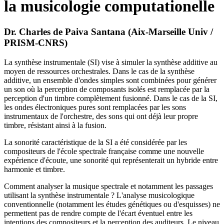
la musicologie computationelle
Dr. Charles de Paiva Santana (Aix-Marseille Univ /
PRISM-CNRS)
La synthèse instrumentale (SI) vise à simuler la synthèse additive au
moyen de ressources orchestrales. Dans le cas de la synthèse
additive, un ensemble d'ondes simples sont combinées pour générer
un son où la perception de composants isolés est remplacée par la
perception d'un timbre complètement fusionné. Dans le cas de la SI,
les ondes électroniques pures sont remplacées par les sons
instrumentaux de l'orchestre, des sons qui ont déjà leur propre
timbre, résistant ainsi à la fusion.
La sonorité caractéristique de la SI a été considérée par les
compositeurs de l'école spectrale française comme une nouvelle
expérience d'écoute, une sonorité qui représenterait un hybride entre
harmonie et timbre.
Comment analyser la musique spectrale et notamment les passages
utilisant la synthèse instrumentale ? L'analyse musicologique
conventionnelle (notamment les études génétiques ou d'esquisses) ne
permettent pas de rendre compte de l'écart éventuel entre les
intentions des compositeurs et la perception des auditeurs. Le niveau