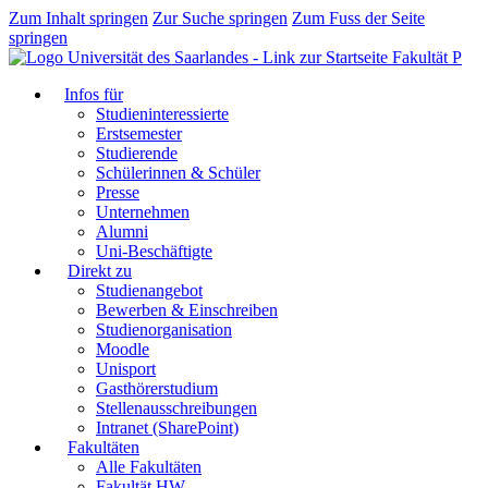
Zum Inhalt springen
Zur Suche springen
Zum Fuss der Seite
springen
Fakultät P
Infos für
Studieninteressierte
Erstsemester
Studierende
Schülerinnen & Schüler
Presse
Unternehmen
Alumni
Uni-Beschäftigte
Direkt zu
Studienangebot
Bewerben & Einschreiben
Studienorganisation
Moodle
Unisport
Gasthörerstudium
Stellenausschreibungen
Intranet (SharePoint)
Fakultäten
Alle Fakultäten
Fakultät HW