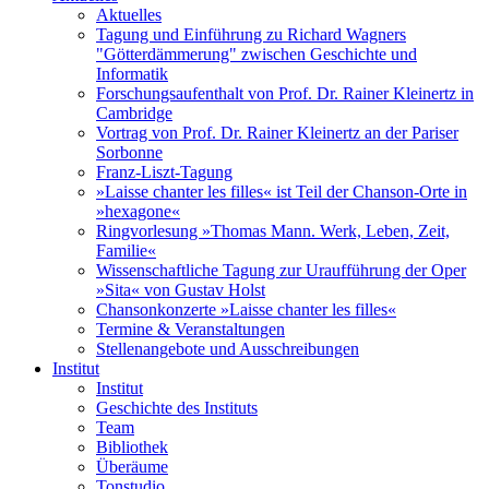
Aktuelles
Tagung und Einführung zu Richard Wagners
"Götterdämmerung" zwischen Geschichte und
Informatik
Forschungsaufenthalt von Prof. Dr. Rainer Kleinertz in
Cambridge
Vortrag von Prof. Dr. Rainer Kleinertz an der Pariser
Sorbonne
Franz-Liszt-Tagung
»Laisse chanter les filles« ist Teil der Chanson-Orte in
»hexagone«
Ringvorlesung »Thomas Mann. Werk, Leben, Zeit,
Familie«
Wissenschaftliche Tagung zur Uraufführung der Oper
»Sita« von Gustav Holst
Chansonkonzerte »Laisse chanter les filles«
Termine & Veranstaltungen
Stellenangebote und Ausschreibungen
Institut
Institut
Geschichte des Instituts
Team
Bibliothek
Überäume
Tonstudio