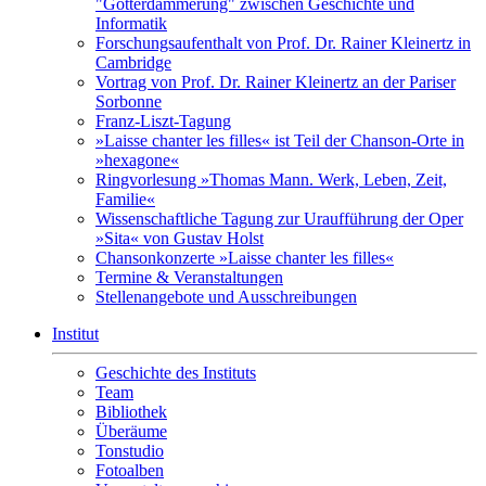
"Götterdämmerung" zwischen Geschichte und
Informatik
Forschungsaufenthalt von Prof. Dr. Rainer Kleinertz in
Cambridge
Vortrag von Prof. Dr. Rainer Kleinertz an der Pariser
Sorbonne
Franz-Liszt-Tagung
»Laisse chanter les filles« ist Teil der Chanson-Orte in
»hexagone«
Ringvorlesung »Thomas Mann. Werk, Leben, Zeit,
Familie«
Wissenschaftliche Tagung zur Uraufführung der Oper
»Sita« von Gustav Holst
Chansonkonzerte »Laisse chanter les filles«
Termine & Veranstaltungen
Stellenangebote und Ausschreibungen
Institut
Geschichte des Instituts
Team
Bibliothek
Überäume
Tonstudio
Fotoalben