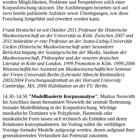
werden Möglichkeiten, Probleme und Perspektiven solch einer
Korpusforschung skizziert. Die Ausführungen beziehen sich auf
zwei bereits publizierte Aufsätze sowie Überlegungen, wie diese
Forschung fortgeführt und erweitert werden kann.
Frank Hentschel ist seit Oktober 2011 Professor für Historische
Musikwissenschaft an der Universität zu Köln. Zwischen 2007 und
2011 bekleidete er eine Professur an der Justus-Liebig-Universität
Gießen (Historische Musikwissenschaft unter besonderer
Berücksichtigung der Sozialgeschichte der Musik). Studium der
Musikwissenschaft, Philosophie und der neueren deutschen
Literatur in Köln und London. 1999 Promotion in Köln. 1999-2006
Wissenschaftlicher Assistent am Musikwissenschaftlichen Seminar
der Freien Universität Berlin (Lehrstuhl Albrecht Riethmüller).
2003/2004 Forschungsaufenthalt an der Harvard University
Cambridge, MA. 2006 Habilitation an der FU Berlin.
14.30–14.50
"Modellbasierte Korpusanalyse"
, Markus Neuwirth
Im Anschluss daran thematisiert Neuwirth die zentrale Bedeutung
formaler Modellbildung in der Korpusforschung. Wichtige
musikalische Domänen wie Polyphonie, Harmonik oder
musikalische Form lassen sich technisch als Entitäten und deren
Relationen konzeptualisieren. Im Vortrag sollen die vielfältigen
Vorzüge formaler Modelle aufgezeigt werden, denen aufgrund ihrer
generalisierenden Verfasstheit das Potenzial zukommt,