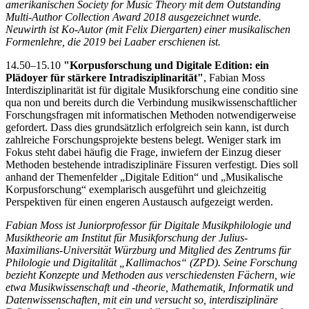
amerikanischen Society for Music Theory mit dem Outstanding
Multi-Author Collection Award 2018 ausgezeichnet wurde.
Neuwirth ist Ko-Autor (mit Felix Diergarten) einer musikalischen
Formenlehre, die 2019 bei Laaber erschienen ist.
14.50–15.10
"Korpusforschung und Digitale Edition: ein
Plädoyer für stärkere Intradisziplinarität"
, Fabian Moss
Interdisziplinarität ist für digitale Musikforschung eine conditio sine
qua non und bereits durch die Verbindung musikwissenschaftlicher
Forschungsfragen mit informatischen Methoden notwendigerweise
gefordert. Dass dies grundsätzlich erfolgreich sein kann, ist durch
zahlreiche Forschungsprojekte bestens belegt. Weniger stark im
Fokus steht dabei häufig die Frage, inwiefern der Einzug dieser
Methoden bestehende intradisziplinäre Fissuren verfestigt. Dies soll
anhand der Themenfelder „Digitale Edition“ und „Musikalische
Korpusforschung“ exemplarisch ausgeführt und gleichzeitig
Perspektiven für einen engeren Austausch aufgezeigt werden.
Fabian Moss ist Juniorprofessor für Digitale Musikphilologie und
Musiktheorie am Institut für Musikforschung der Julius-
Maximilians-Universität Würzburg und Mitglied des Zentrums für
Philologie und Digitalität „Kallimachos“ (ZPD). Seine Forschung
bezieht Konzepte und Methoden aus verschiedensten Fächern, wie
etwa Musikwissenschaft und -theorie, Mathematik, Informatik und
Datenwissenschaften, mit ein und versucht so, interdisziplinäre