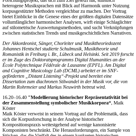
Forschungsprojekt, das sich zum Ziel gesetzt hat, stilistisch
heterogene Musiksprachen mit Blick auf Harmonik unter Nutzung
korpusgestützter Methoden vergleichbar zu machen. Der Vortrag
bietet Einblicke in die Genese eines der größten digitalen Datensätze
vollumfänglicher harmonischer Analysen, wirft einige Schlaglichter
auf stilometrische Auswertungsmethoden, und sucht Verknüpfungen
zwischen statistischen Trends und musikgeschichtlichen Narrativen.
Der Akkordeonist, Sänger, Chorleiter und Musiktheoriedozent
Johannes Hentschel studierte Schulmusik, Musiktheorie und
Romanistik in Freiburg i. Br., Lübeck und Helsinki. Seit 2019 forscht
er im Zuge des Doktoratsprogramms Digital Humanities an der
École Polytechnique Fédérale de Lausanne (EPFL). Am Digital
and Cognitive Musicology Lab (DCML) arbeitet er im SNF-
geförderten „Distant Listening“-Projekt und bereitet eine
Dissertation zum diachronen Stilwandel in der Musik vor, die von
Martin Rohrmeier und Markus Neuwirth betreut wird.
16.20–16.40
"Modellierung historischer Repräsentativität bei
der Zusammenstellung symbolischer Musikkorpora“
, Maik
Köster
Maik Köster verweist in seinem Vortrag auf die Problematik, dass
sich die Korpusforschung in der Analyse historischer
Kompositionspraxis weitestgehend auf wenige kanonisierte
Komponisten beschränkt. Die Herausforderungen, ein Sample von
Stücken, das die Vielfalt des in einem konkreten historischen