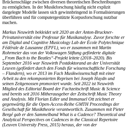
Brückenschläge zwischen diversen theoretischen Beschreibungen
zu ermöglichen. In der Musikforschung häufig nicht explizit
dargelegte Modelle lassen sich gewinnbringend in Formalisierungen
überführen und für computergestützte Korpusforschung nutzbar
machen.
Markus Neuwirth bekleidet seit 2020 an der Anton-Bruckner-
Privatuniversität eine Professur für Musikanalyse. Zuvor forschte er
am Digital and Cognitive Musicology Lab der École Polytechnique
Fédérale de Lausanne (EPFL), wo er zusammen mit Martin
Rohrmeier das von der Volkswagen Stiftung geförderte digitale
„From Bach to the Beatles“-Projekt leitete (2018–2020). Bis
September 2016 war Neuwirth Postdoktorand an der Universität
Leuven (gefördert durch den Fonds für wissenschaftliche Forschung
– Flandern), wo er 2013 im Fach Musikwissenschaft mit einer
Arbeit zu den rekomponierten Reprisen bei Joseph Haydn und
seinen Zeitgenossen promoviert wurde. Seit 2022 ist Neuwirth
Mitglied des Editorial Board der Fachzeitschrift Music & Science
und bereits seit 2016 Mitherausgeber der Zeitschrift Music Theory
and Analysis. Mit Florian Edler und Immanuel Ott zeichnet er
gegenwärtig für die Open-Access-Reihe GMTH Proceedings der
Gesellschaft für Musiktheorie verantwortlich. Zusammen mit Pieter
Bergé gab er den Sammelband What is a Cadence? Theoretical and
Analytical Perspectives on Cadences in the Classical Repertoire
(Leuven University Press, 2015) heraus, der von der