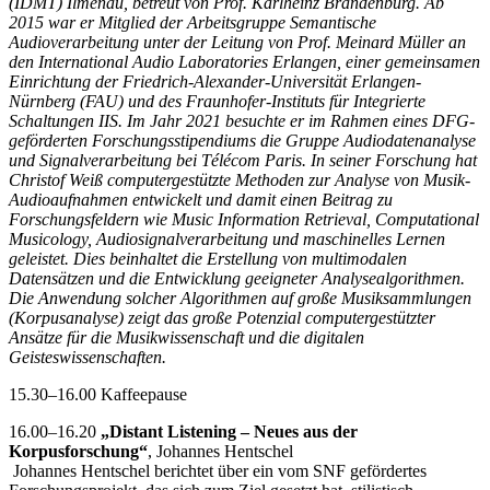
(IDMT) Ilmenau, betreut von Prof. Karlheinz Brandenburg. Ab
2015 war er Mitglied der Arbeitsgruppe Semantische
Audioverarbeitung unter der Leitung von Prof. Meinard Müller an
den International Audio Laboratories Erlangen, einer gemeinsamen
Einrichtung der Friedrich-Alexander-Universität Erlangen-
Nürnberg (FAU) und des Fraunhofer-Instituts für Integrierte
Schaltungen IIS. Im Jahr 2021 besuchte er im Rahmen eines DFG-
geförderten Forschungsstipendiums die Gruppe Audiodatenanalyse
und Signalverarbeitung bei Télécom Paris. In seiner Forschung hat
Christof Weiß computergestützte Methoden zur Analyse von Musik-
Audioaufnahmen entwickelt und damit einen Beitrag zu
Forschungsfeldern wie Music Information Retrieval, Computational
Musicology, Audiosignalverarbeitung und maschinelles Lernen
geleistet. Dies beinhaltet die Erstellung von multimodalen
Datensätzen und die Entwicklung geeigneter Analysealgorithmen.
Die Anwendung solcher Algorithmen auf große Musiksammlungen
(Korpusanalyse) zeigt das große Potenzial computergestützter
Ansätze für die Musikwissenschaft und die digitalen
Geisteswissenschaften.
15.30–16.00 Kaffeepause
16.00–16.20
„Distant Listening – Neues aus der
Korpusforschung“
, Johannes Hentschel
Johannes Hentschel berichtet über ein vom SNF gefördertes