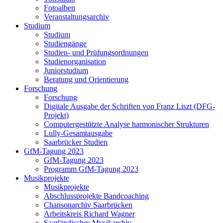
Fotoalben
Veranstaltungsarchiv
Studium
Studium
Studiengänge
Studien- und Prüfungsordnungen
Studienorganisation
Juniorstudium
Beratung und Orientierung
Forschung
Forschung
Digitale Ausgabe der Schriften von Franz Liszt (DFG-
Projekt)
Computergestützte Analyse harmonischer Strukturen
Lully-Gesamtausgabe
Saarbrücker Studien
GfM-Tagung 2023
GfM-Tagung 2023
Programm GfM-Tagung 2023
Musikprojekte
Musikprojekte
Abschlussprojekte Bandcoaching
Chansonarchiv Saarbrücken
Arbeitskreis Richard Wagner
Saarländisches Musikarchiv