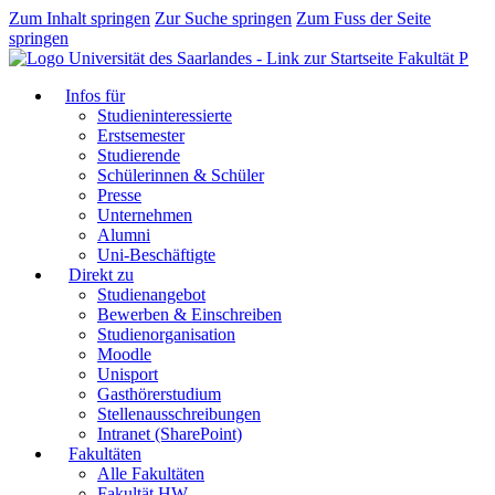
Zum Inhalt springen
Zur Suche springen
Zum Fuss der Seite
springen
Fakultät P
Infos für
Studieninteressierte
Erstsemester
Studierende
Schülerinnen & Schüler
Presse
Unternehmen
Alumni
Uni-Beschäftigte
Direkt zu
Studienangebot
Bewerben & Einschreiben
Studienorganisation
Moodle
Unisport
Gasthörerstudium
Stellenausschreibungen
Intranet (SharePoint)
Fakultäten
Alle Fakultäten
Fakultät HW