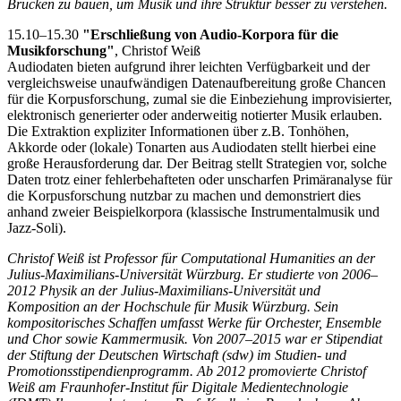
Brücken zu bauen, um Musik und ihre Struktur besser zu verstehen.
15.10–15.30
"Erschließung von Audio-Korpora für die
Musikforschung"
, Christof Weiß
Audiodaten bieten aufgrund ihrer leichten Verfügbarkeit und der
vergleichsweise unaufwändigen Datenaufbereitung große Chancen
für die Korpusforschung, zumal sie die Einbeziehung improvisierter,
elektronisch generierter oder anderweitig notierter Musik erlauben.
Die Extraktion expliziter Informationen über z.B. Tonhöhen,
Akkorde oder (lokale) Tonarten aus Audiodaten stellt hierbei eine
große Herausforderung dar. Der Beitrag stellt Strategien vor, solche
Daten trotz einer fehlerbehafteten oder unscharfen Primäranalyse für
die Korpusforschung nutzbar zu machen und demonstriert dies
anhand zweier Beispielkorpora (klassische Instrumentalmusik und
Jazz-Soli).
Christof Weiß ist Professor für Computational Humanities an der
Julius-Maximilians-Universität Würzburg. Er studierte von 2006–
2012 Physik an der Julius-Maximilians-Universität und
Komposition an der Hochschule für Musik Würzburg. Sein
kompositorisches Schaffen umfasst Werke für Orchester, Ensemble
und Chor sowie Kammermusik. Von 2007–2015 war er Stipendiat
der Stiftung der Deutschen Wirtschaft (sdw) im Studien- und
Promotionsstipendienprogramm. Ab 2012 promovierte Christof
Weiß am Fraunhofer-Institut für Digitale Medientechnologie