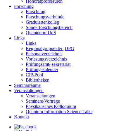
Honorarprofessuren
Forschung
Forschung
Forschungsverbünde
Graduiertenkolleg
Sonderforschungsbereich
Quantenort UdS
Links
Links
Regionalgruppe der jDPG
Personalverzeichnis
Vorlesungsverzeichnis
Prüfungsamt/-sekretariat
Prüfungskalender
CIP-Pool
Bibliotheken
Seminarräume
Veranstaltungen
Veranstaltungen
Seminare/Vorträge
Physikalisches Kolloquium
Quantum Information Science Talks
Kontakt