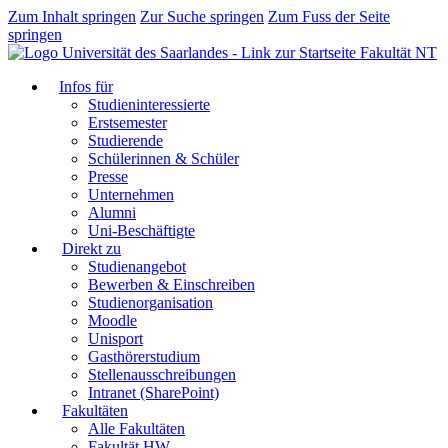
Zum Inhalt springen
Zur Suche springen
Zum Fuss der Seite
springen
Fakultät NT
Infos für
Studieninteressierte
Erstsemester
Studierende
Schülerinnen & Schüler
Presse
Unternehmen
Alumni
Uni-Beschäftigte
Direkt zu
Studienangebot
Bewerben & Einschreiben
Studienorganisation
Moodle
Unisport
Gasthörerstudium
Stellenausschreibungen
Intranet (SharePoint)
Fakultäten
Alle Fakultäten
Fakultät HW