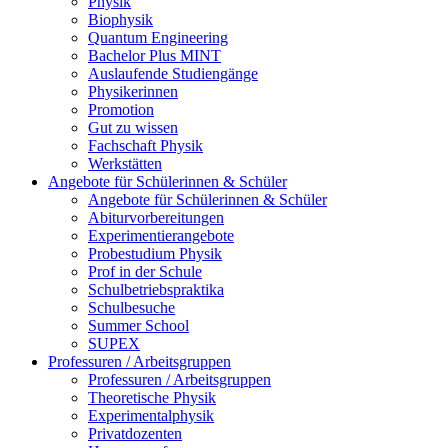
Physik
Biophysik
Quantum Engineering
Bachelor Plus MINT
Auslaufende Studiengänge
Physikerinnen
Promotion
Gut zu wissen
Fachschaft Physik
Werkstätten
Angebote für Schülerinnen & Schüler
Angebote für Schülerinnen & Schüler
Abiturvorbereitungen
Experimentierangebote
Probestudium Physik
Prof in der Schule
Schulbetriebspraktika
Schulbesuche
Summer School
SUPEX
Professuren / Arbeitsgruppen
Professuren / Arbeitsgruppen
Theoretische Physik
Experimentalphysik
Privatdozenten