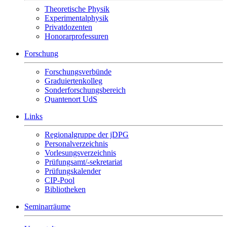
Theoretische Physik
Experimentalphysik
Privatdozenten
Honorarprofessuren
Forschung
Forschungsverbünde
Graduiertenkolleg
Sonderforschungsbereich
Quantenort UdS
Links
Regionalgruppe der jDPG
Personalverzeichnis
Vorlesungsverzeichnis
Prüfungsamt/-sekretariat
Prüfungskalender
CIP-Pool
Bibliotheken
Seminarräume