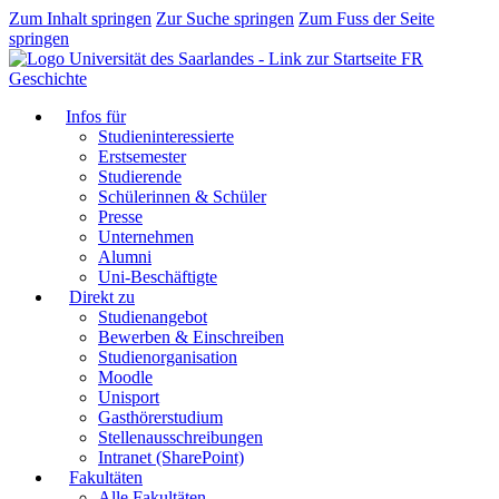
Zum Inhalt springen
Zur Suche springen
Zum Fuss der Seite
springen
FR
Geschichte
Infos für
Studieninteressierte
Erstsemester
Studierende
Schülerinnen & Schüler
Presse
Unternehmen
Alumni
Uni-Beschäftigte
Direkt zu
Studienangebot
Bewerben & Einschreiben
Studienorganisation
Moodle
Unisport
Gasthörerstudium
Stellenausschreibungen
Intranet (SharePoint)
Fakultäten
Alle Fakultäten