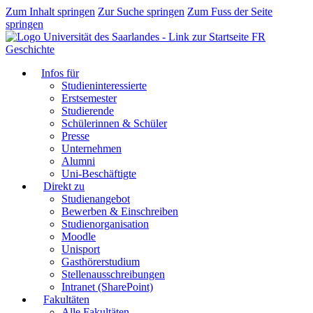
Zum Inhalt springen
Zur Suche springen
Zum Fuss der Seite
springen
FR
Geschichte
Infos für
Studieninteressierte
Erstsemester
Studierende
Schülerinnen & Schüler
Presse
Unternehmen
Alumni
Uni-Beschäftigte
Direkt zu
Studienangebot
Bewerben & Einschreiben
Studienorganisation
Moodle
Unisport
Gasthörerstudium
Stellenausschreibungen
Intranet (SharePoint)
Fakultäten
Alle Fakultäten