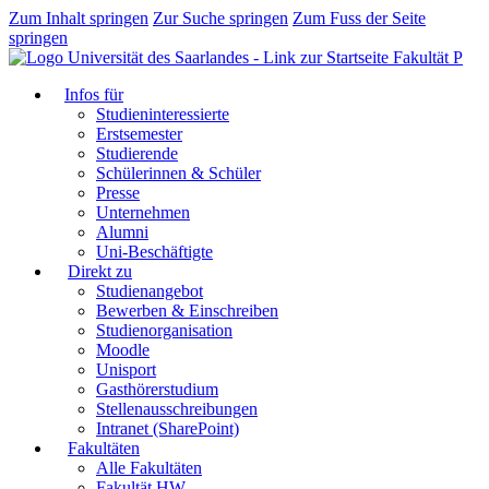
Zum Inhalt springen
Zur Suche springen
Zum Fuss der Seite
springen
Fakultät P
Infos für
Studieninteressierte
Erstsemester
Studierende
Schülerinnen & Schüler
Presse
Unternehmen
Alumni
Uni-Beschäftigte
Direkt zu
Studienangebot
Bewerben & Einschreiben
Studienorganisation
Moodle
Unisport
Gasthörerstudium
Stellenausschreibungen
Intranet (SharePoint)
Fakultäten
Alle Fakultäten
Fakultät HW