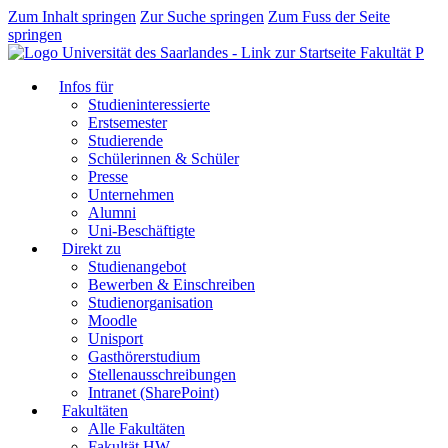
Zum Inhalt springen
Zur Suche springen
Zum Fuss der Seite
springen
Fakultät P
Infos für
Studieninteressierte
Erstsemester
Studierende
Schülerinnen & Schüler
Presse
Unternehmen
Alumni
Uni-Beschäftigte
Direkt zu
Studienangebot
Bewerben & Einschreiben
Studienorganisation
Moodle
Unisport
Gasthörerstudium
Stellenausschreibungen
Intranet (SharePoint)
Fakultäten
Alle Fakultäten
Fakultät HW