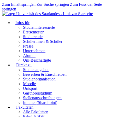
Zum Inhalt springen
Zur Suche springen
Zum Fuss der Seite
springen
Infos für
Studieninteressierte
Erstsemester
Studierende
Schülerinnen & Schüler
Presse
Unternehmen
Alumni
Uni-Beschäftigte
Direkt zu
Studienangebot
Bewerben & Einschreiben
Studienorganisation
Moodle
Unisport
Gasthörerstudium
Stellenausschreibungen
Intranet (SharePoint)
Fakultäten
Alle Fakultäten
Fakultät HW