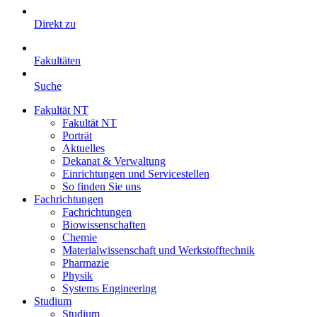
Direkt zu
Fakultäten
Suche
Fakultät NT
Fakultät NT
Porträt
Aktuelles
Dekanat & Verwaltung
Einrichtungen und Servicestellen
So finden Sie uns
Fachrichtungen
Fachrichtungen
Biowissenschaften
Chemie
Materialwissenschaft und Werkstofftechnik
Pharmazie
Physik
Systems Engineering
Studium
Studium