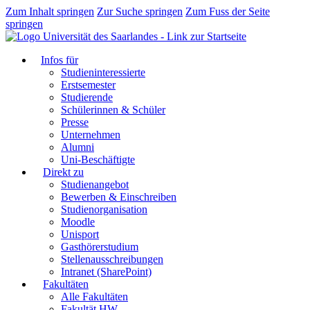
Zum Inhalt springen
Zur Suche springen
Zum Fuss der Seite
springen
Infos für
Studieninteressierte
Erstsemester
Studierende
Schülerinnen & Schüler
Presse
Unternehmen
Alumni
Uni-Beschäftigte
Direkt zu
Studienangebot
Bewerben & Einschreiben
Studienorganisation
Moodle
Unisport
Gasthörerstudium
Stellenausschreibungen
Intranet (SharePoint)
Fakultäten
Alle Fakultäten
Fakultät HW