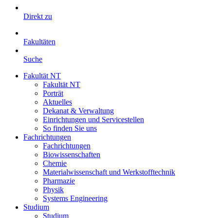
Direkt zu
Fakultäten
Suche
Fakultät NT
Fakultät NT
Porträt
Aktuelles
Dekanat & Verwaltung
Einrichtungen und Servicestellen
So finden Sie uns
Fachrichtungen
Fachrichtungen
Biowissenschaften
Chemie
Materialwissenschaft und Werkstofftechnik
Pharmazie
Physik
Systems Engineering
Studium
Studium