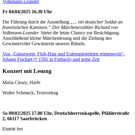
Volkmann-Leander
Fr 04|04|2025 16.30 Uhr
Die Führung durch die Ausstellung
„... ein deutscher Soldat an
französischen Kaminen.“ Der Märchenerzähler Richard von
Volkmann-Leander
bietet die letzte Chance zur Besichtigung.
Anschließend kleine Märchenlesung und die Ziehung des
Gewinners/der Gewinnerin unseres Rätsels.
Von „Gänsewein, Floh-Hatz und Eulenspiegeleien reimenweis“.
Johann Fischart († 1591 in Forbach) und seine Zeit
Konzert mit Lesung
Maria Cleary, Harfe
Walter Schmuck, Textvortrag
So 09|02|2025 17.00 Uhr, Deutschherrenkapelle, Pfählerstraße
2, 66117 Saarbrücken
Eintritt frei