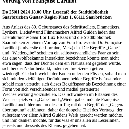
Vortrag von Françoise Lartillot
Do 25|01|2024 18.00 Uhr, Lesecafé der Stadtbibliothek
Saarbrücken Gustav-Regler-Platz 1, 66111 Saarbrücken
Aus Anlass des 80. Geburtstages des Schriftstellers, Dramatikers,
Lyrikers, Liederund Filmemachers Alfred Gulden laden das
Literaturarchiv Saar-Lor-Lux-Elsass und die Stadtbibliothek
Saarbrücken zu einem Vortrag von Frau Professorin Dr. Françoise
Lartillot (Université de Lorraine, Metz) ein. Die Begriffe „Gabe“
und „Wiedergabe“ scheinen ein selbstverständliches Paar zu sein,
das eine wohlbekannte Interaktion bezeichnet: könnte man nicht
etwa sagen, dass der Dichter dem ein Naturtalent gegeben wurde,
sich bei der Natur bedankt, indem er ihre Szenen getreu
wiedergibt? Jedoch weicht der Boden unter den Füssen, sobald man
sich mit den vielfältigen Definitionen beider Begriffe befasst oder
sobald man versucht, sich dieses Begriffspaar als Bezeichnung einer
Form von sich verschiebender und medial gesteuerter
Wechselwirkung vorzustellen. Das Schwanken im Erfassen des
Wechselspiels von „Gabe“ und „Wiedergabe“ möchte Françoise
Lartillot auch hier und an diesem Tag mit dem Begriff der „Gegen/
übertragung“ auffangen, daher der doppelte Titel des Vortrags, der
außerdem vor allem Alfred Guldens Werk gerecht werden möchte,
und ihm danken möchte, für das was er uns allen als LeserInnen,
jenseits und diesseits des Rheins, gegeben hat.