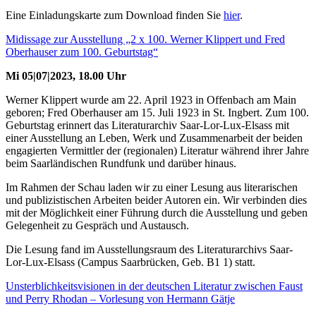
Eine Einladungskarte zum Download finden Sie
hier
.
Midissage zur Ausstellung „2 x 100. Werner Klippert und Fred
Oberhauser zum 100. Geburtstag“
Mi 05|07|2023, 18.00 Uhr
Werner Klippert wurde am 22. April 1923 in Offenbach am Main
geboren; Fred Oberhauser am 15. Juli 1923 in St. Ingbert. Zum 100.
Geburtstag erinnert das Literaturarchiv Saar-Lor-Lux-Elsass mit
einer Ausstellung an Leben, Werk und Zusammenarbeit der beiden
engagierten Vermittler der (regionalen) Literatur während ihrer Jahre
beim Saarländischen Rundfunk und darüber hinaus.
Im Rahmen der Schau laden wir zu einer Lesung aus literarischen
und publizistischen Arbeiten beider Autoren ein. Wir verbinden dies
mit der Möglichkeit einer Führung durch die Ausstellung und geben
Gelegenheit zu Gespräch und Austausch.
Die Lesung fand im Ausstellungsraum des Literaturarchivs Saar-
Lor-Lux-Elsass (Campus Saarbrücken, Geb. B1 1) statt.
Unsterblichkeitsvisionen in der deutschen Literatur zwischen Faust
und Perry Rhodan – Vorlesung von Hermann Gätje