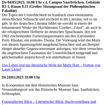
Do 04|05|2023, 16.00 Uhr c.t. Campus Saarbrücken, Gebäude
B3 1, Raum 0.11 (Großer Sitzungssaal der Philosophischen
Fakultät)
Der Topos der Unsterblichkeit ist Ausdruck einer elementaren
menschlichen Sehnsucht und erscheint in der Literatur, seit es sie
gibt. In der deutschen Literatur bildet sie sowohl in einem der
bekanntesten Werke der Hochliteratur, Goethes „Faust“, als auch in
der erfolgreichsten Heftserie im deutschen Sprachraum, den seit
1961 erscheinenden Fortsetzungsromanen um den Astronauten
Perry Rhodan, ein zentrales Thema. Die Vorlesung wird das Motiv
von diesem Spannungsfeld ausgehend betrachten und am Beispiel
einiger aktueller Gegenwartsromane aufzeigen, wie diese versuchen,
die ungebrochene Faszination der Unsterblichkeit zeitgemäß und
gleichermaßen anspruchsvoll wie unterhaltsam zu fassen.
Das Leben und das literarische Werk der Marie Hart – Vortrag von
Laure Lickel
Di 24|01|2023 19.00 Uhr
In Kooperation mit dem Historischen Museum Saar.
Veranstaltungsort war das Historische Museum Saar, Saarbrücken,
Schlossplatz.
Fotografischer Blick – Literarischer Blick. Buchvorstellung und