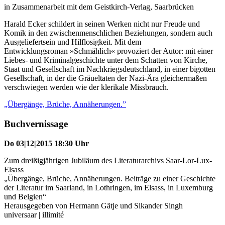
in Zusammenarbeit mit dem Geistkirch-Verlag, Saarbrücken
Harald Ecker schildert in seinen Werken nicht nur Freude und
Komik in den zwischenmenschlichen Beziehungen, sondern auch
Ausgeliefertsein und Hilflosigkeit. Mit dem
Entwicklungsroman »Schmählich« provoziert der Autor: mit einer
Liebes- und Kriminalgeschichte unter dem Schatten von Kirche,
Staat und Gesellschaft im Nachkriegsdeutschland, in einer bigotten
Gesellschaft, in der die Gräueltaten der Nazi-Ära gleichermaßen
verschwiegen werden wie der klerikale Missbrauch.
„Übergänge, Brüche, Annäherungen.”
Buchvernissage
Do 03|12|2015 18:30 Uhr
Zum dreißigjährigen Jubiläum des Literaturarchivs Saar-Lor-Lux-
Elsass
„Übergänge, Brüche, Annäherungen. Beiträge zu einer Geschichte
der Literatur im Saarland, in Lothringen, im Elsass, in Luxemburg
und Belgien“
Herausgegeben von Hermann Gätje und Sikander Singh
universaar | illimité