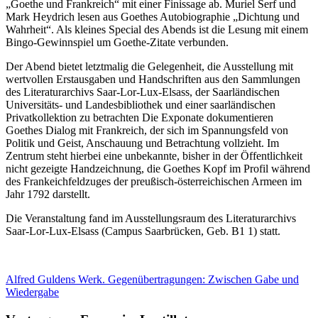
„Goethe und Frankreich“ mit einer Finissage ab. Muriel Serf und
Mark Heydrich lesen aus Goethes Autobiographie „Dichtung und
Wahrheit“. Als kleines Special des Abends ist die Lesung mit einem
Bingo-Gewinnspiel um Goethe-Zitate verbunden.
Der Abend bietet letztmalig die Gelegenheit, die Ausstellung mit
wertvollen Erstausgaben und Handschriften aus den Sammlungen
des Literaturarchivs Saar-Lor-Lux-Elsass, der Saarländischen
Universitäts- und Landesbibliothek und einer saarländischen
Privatkollektion zu betrachten Die Exponate dokumentieren
Goethes Dialog mit Frankreich, der sich im Spannungsfeld von
Politik und Geist, Anschauung und Betrachtung vollzieht. Im
Zentrum steht hierbei eine unbekannte, bisher in der Öffentlichkeit
nicht gezeigte Handzeichnung, die Goethes Kopf im Profil während
des Frankeichfeldzuges der preußisch-österreichischen Armeen im
Jahr 1792 darstellt.
Die Veranstaltung fand im Ausstellungsraum des Literaturarchivs
Saar-Lor-Lux-Elsass (Campus Saarbrücken, Geb. B1 1) statt.
Alfred Guldens Werk. Gegenübertragungen: Zwischen Gabe und
Wiedergabe