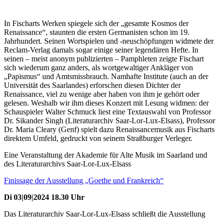
In Fischarts Werken spiegele sich der „gesamte Kosmos der
Renaissance“, staunten die ersten Germanisten schon im 19.
Jahrhundert. Seinen Wortspielen und -neuschöpfungen widmete der
Reclam-Verlag damals sogar einige seiner legendären Hefte. In
seinen – meist anonym publizierten – Pamphleten zeigte Fischart
sich wiederum ganz anders, als wortgewaltiger Ankläger von
„Papismus“ und Amtsmissbrauch. Namhafte Institute (auch an der
Universität des Saarlandes) erforschen diesen Dichter der
Renaissance, viel zu wenige aber haben von ihm je gehört oder
gelesen. Weshalb wir ihm dieses Konzert mit Lesung widmen: der
Schauspieler Walter Schmuck liest eine Textauswahl von Professor
Dr. Sikander Singh (Literaturarchiv Saar-Lor-Lux-Elsass), Professor
Dr. Maria Cleary (Genf) spielt dazu Renaissancemusik aus Fischarts
direktem Umfeld, gedruckt von seinem Straßburger Verleger.
Eine Veranstaltung der Akademie für Alte Musik im Saarland und
des Literaturarchivs Saar-Lor-Lux-Elsass
Finissage der Ausstellung „Goethe und Frankreich“
Di 03|09|2024 18.30 Uhr
Das Literaturarchiv Saar-Lor-Lux-Elsass schließt die Ausstellung