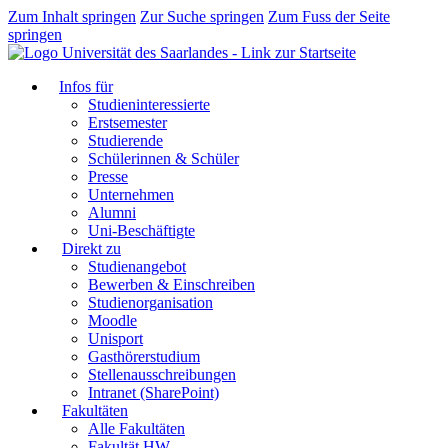
Zum Inhalt springen
Zur Suche springen
Zum Fuss der Seite
springen
Infos für
Studieninteressierte
Erstsemester
Studierende
Schülerinnen & Schüler
Presse
Unternehmen
Alumni
Uni-Beschäftigte
Direkt zu
Studienangebot
Bewerben & Einschreiben
Studienorganisation
Moodle
Unisport
Gasthörerstudium
Stellenausschreibungen
Intranet (SharePoint)
Fakultäten
Alle Fakultäten
Fakultät HW