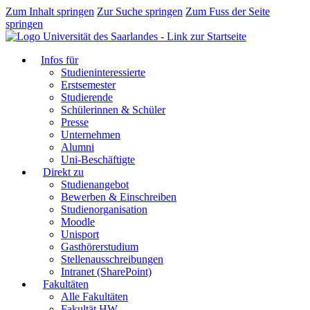
Zum Inhalt springen
Zur Suche springen
Zum Fuss der Seite
springen
Infos für
Studieninteressierte
Erstsemester
Studierende
Schülerinnen & Schüler
Presse
Unternehmen
Alumni
Uni-Beschäftigte
Direkt zu
Studienangebot
Bewerben & Einschreiben
Studienorganisation
Moodle
Unisport
Gasthörerstudium
Stellenausschreibungen
Intranet (SharePoint)
Fakultäten
Alle Fakultäten
Fakultät HW