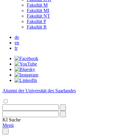
Fakultät M
Fakultät MI
Fakultät NT
Fakultät P
Fakultät R
de
en
fr
Alumni der Universität des Saarlandes
KI
Suche
Menü