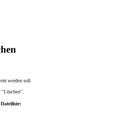
chen
ernt werden soll.
.
f "Löschen".
Dateiliste: