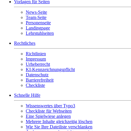
Vorlagen für Seiten
News-Seite
Team-Seite
Personenseite
Landingpage
Lehrstuhlseiten
Rechtliches
Richtlinien
Impressum
Urheberrecht
KI-Kennzeichnungspflicht
Datenschutz
Barrierefreiheit
Checkliste
Schnelle Hilfe
Wissenswertes über Typo3
Checkliste für Webseiten
Eine Spielwiese anlegen
Mehrere Inhalte gleichzeitig löschen
Wie Sie Ihre Dateiliste verschlanken