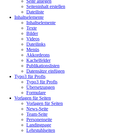
Seite anlegen
Seiteninhalt erstellen
Dateiliste
Inhaltselemente
Inhaltselemente
Texte
Bilder
Videos
Dateilinks
Menüs
Akkordeons
Kachelfelder
Publikationslisten
Datensätze einfügen
Typo3 für Profis
Typo3 für Profis
Übersetzungen
Formulare
Vorlagen für Seiten
Vorlagen für Seiten
News-Seite
Team-Seite
Personenseite
Landingpage
Lehrstuhlseiten