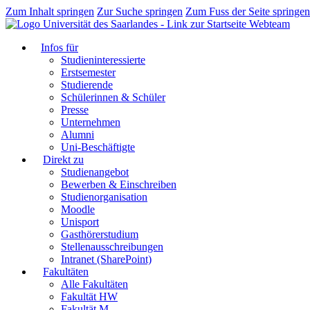
Zum Inhalt springen
Zur Suche springen
Zum Fuss der Seite springen
Webteam
Infos für
Studieninteressierte
Erstsemester
Studierende
Schülerinnen & Schüler
Presse
Unternehmen
Alumni
Uni-Beschäftigte
Direkt zu
Studienangebot
Bewerben & Einschreiben
Studienorganisation
Moodle
Unisport
Gasthörerstudium
Stellenausschreibungen
Intranet (SharePoint)
Fakultäten
Alle Fakultäten
Fakultät HW
Fakultät M