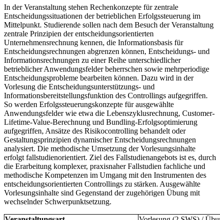
In der Veranstaltung stehen Rechenkonzepte für zentrale
Entscheidungssituationen der betrieblichen Erfolgssteuerung im
Mittelpunkt. Studierende sollen nach dem Besuch der Veranstaltung
zentrale Prinzipien der entscheidungsorien­tierten
Unternehmensrechnung kennen, die Informationsbasis für
Entscheidungsrechnun­gen abgrenzen können, Entscheidungs- und
Informationsrechnungen zu einer Reihe unterschiedlicher
betrieblicher Anwendungsfelder beherrschen sowie mehrperiodige
Ent­scheidungsprobleme bearbeiten können. Dazu wird in der
Vorlesung die Entscheidungs­unterstützungs- und
Informationsbereitstellungsfunktion des Controllings aufgegriffen.
So werden Erfolgssteuerungskonzepte für ausgewählte
Anwendungsfelder wie etwa die Lebenszyklusrechnung, Customer-
Lifetime-Value-Berechnung und Bundling-Erfolgs­opti­mierung
aufgegriffen, Ansätze des Risikocontrolling behandelt oder
Gestaltungsprinzipien dynamischer Entscheidungsrechnungen
analysiert. Die methodische Umsetzung der Vorlesungsinhalte
erfolgt fallstudienorientiert. Ziel des Fallstudienangebots ist es, durch
die Erarbeitung komplexer, praxisnaher Fallstudien fachliche und
methodische Kompetenzen im Umgang mit den Instrumenten des
entscheidungsorientierten Controllings zu stärken. Ausgewählte
Vorlesungsinhalte sind Gegenstand der zugehörigen Übung mit
wechselnder Schwerpunktsetzung.
Veranstaltungsart
Vorlesung (2 SWS) / Üb