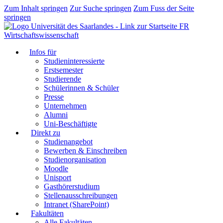
Zum Inhalt springen
Zur Suche springen
Zum Fuss der Seite
springen
FR
Wirtschaftswissenschaft
Infos für
Studieninteressierte
Erstsemester
Studierende
Schülerinnen & Schüler
Presse
Unternehmen
Alumni
Uni-Beschäftigte
Direkt zu
Studienangebot
Bewerben & Einschreiben
Studienorganisation
Moodle
Unisport
Gasthörerstudium
Stellenausschreibungen
Intranet (SharePoint)
Fakultäten
Alle Fakultäten