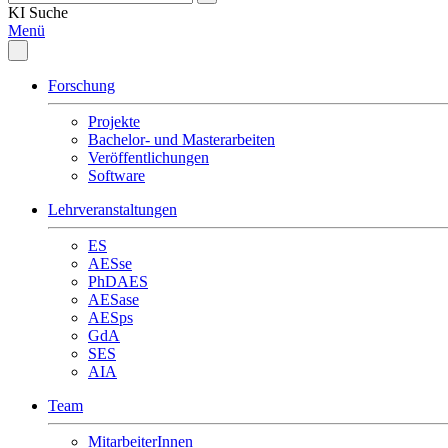
KI
Suche
Menü
Forschung
Projekte
Bachelor- und Masterarbeiten
Veröffentlichungen
Software
Lehrveranstaltungen
ES
AESse
PhDAES
AESase
AESps
GdA
SES
AIA
Team
MitarbeiterInnen