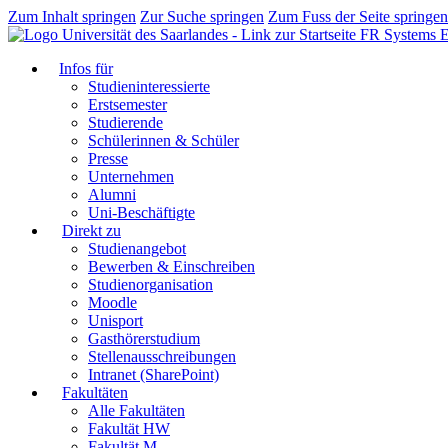
Zum Inhalt springen
Zur Suche springen
Zum Fuss der Seite springen
FR Systems E
Infos für
Studieninteressierte
Erstsemester
Studierende
Schülerinnen & Schüler
Presse
Unternehmen
Alumni
Uni-Beschäftigte
Direkt zu
Studienangebot
Bewerben & Einschreiben
Studienorganisation
Moodle
Unisport
Gasthörerstudium
Stellenausschreibungen
Intranet (SharePoint)
Fakultäten
Alle Fakultäten
Fakultät HW
Fakultät M