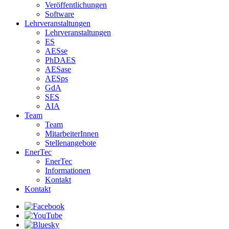
Veröffentlichungen
Software
Lehrveranstaltungen
Lehrveranstaltungen
ES
AESse
PhDAES
AESase
AESps
GdA
SES
AIA
Team
Team
MitarbeiterInnen
Stellenangebote
EnerTec
EnerTec
Informationen
Kontakt
Kontakt