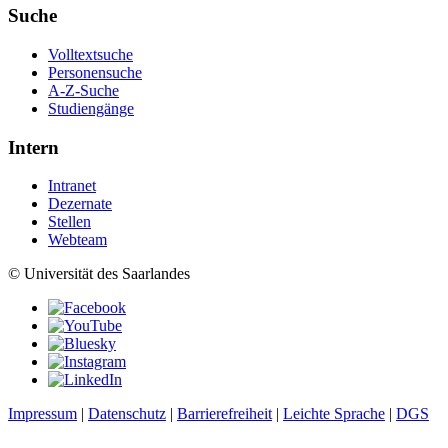
Suche
Volltextsuche
Personensuche
A-Z-Suche
Studiengänge
Intern
Intranet
Dezernate
Stellen
Webteam
© Universität des Saarlandes
Impressum
|
Datenschutz
|
Barrierefreiheit
|
Leichte Sprache
|
DGS