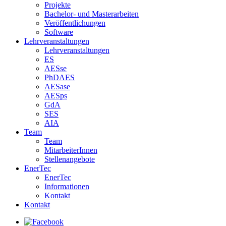
Projekte
Bachelor- und Masterarbeiten
Veröffentlichungen
Software
Lehrveranstaltungen
Lehrveranstaltungen
ES
AESse
PhDAES
AESase
AESps
GdA
SES
AIA
Team
Team
MitarbeiterInnen
Stellenangebote
EnerTec
EnerTec
Informationen
Kontakt
Kontakt