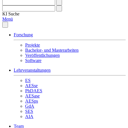
KI
Suche
Menü
Forschung
Projekte
Bachelor- und Masterarbeiten
Veröffentlichungen
Software
Lehrveranstaltungen
ES
AESse
PhDAES
AESase
AESps
GdA
SES
AIA
Team