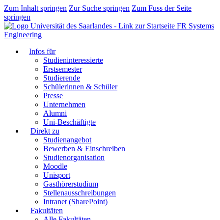
Zum Inhalt springen
Zur Suche springen
Zum Fuss der Seite
springen
FR Systems
Engineering
Infos für
Studieninteressierte
Erstsemester
Studierende
Schülerinnen & Schüler
Presse
Unternehmen
Alumni
Uni-Beschäftigte
Direkt zu
Studienangebot
Bewerben & Einschreiben
Studienorganisation
Moodle
Unisport
Gasthörerstudium
Stellenausschreibungen
Intranet (SharePoint)
Fakultäten
Alle Fakultäten