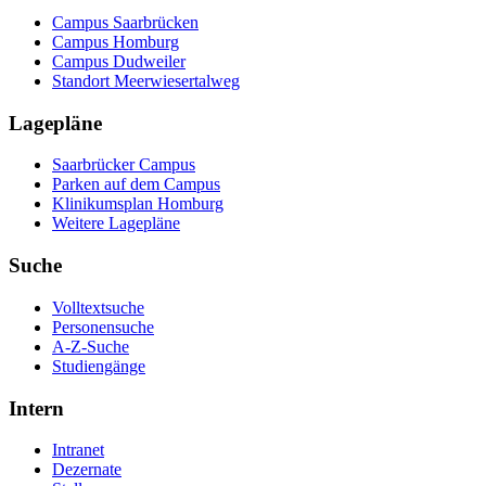
Campus Saarbrücken
Campus Homburg
Campus Dudweiler
Standort Meerwiesertalweg
Lagepläne
Saarbrücker Campus
Parken auf dem Campus
Klinikumsplan Homburg
Weitere Lagepläne
Suche
Volltextsuche
Personensuche
A-Z-Suche
Studiengänge
Intern
Intranet
Dezernate