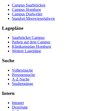
Campus Saarbrücken
Campus Homburg
Campus Dudweiler
Standort Meerwiesertalweg
Lagepläne
Saarbrücker Campus
Parken auf dem Campus
Klinikumsplan Homburg
Weitere Lagepläne
Suche
Volltextsuche
Personensuche
A-Z-Suche
Studiengänge
Intern
Intranet
Dezernate