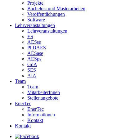
Projekte
Bachelor- und Masterarbeiten
Veröffentlichungen
Software
Lehrveranstaltungen
Lehrveranstaltungen
ES
AESse
PhDAES
AESase
AESps
GdA
SES
AIA
Team
Team
MitarbeiterInnen
Stellenangebote
EnerTec
EnerTec
Informationen
Kontakt
Kontakt