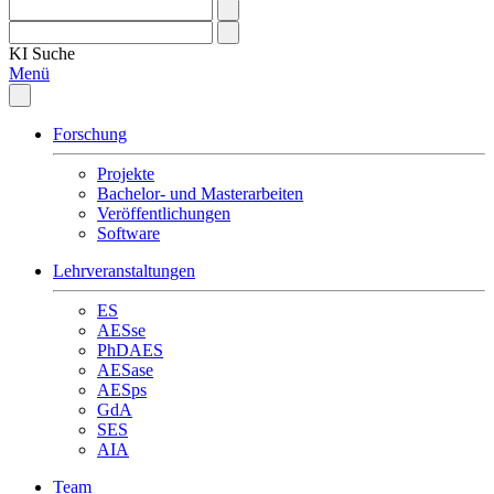
KI
Suche
Menü
Forschung
Projekte
Bachelor- und Masterarbeiten
Veröffentlichungen
Software
Lehrveranstaltungen
ES
AESse
PhDAES
AESase
AESps
GdA
SES
AIA
Team