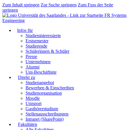
Zum Inhalt springen
Zur Suche springen
Zum Fuss der Seite
springen
FR Systems
Engineering
Infos für
Studieninteressierte
Erstsemester
Studierende
Schülerinnen & Schüler
Presse
Unternehmen
Alumni
Uni-Beschäftigte
Direkt zu
Studienangebot
Bewerben & Einschreiben
Studienorganisation
Moodle
Unisport
Gasthörerstudium
Stellenausschreibungen
Intranet (SharePoint)
Fakultäten
Alle Fakultäten