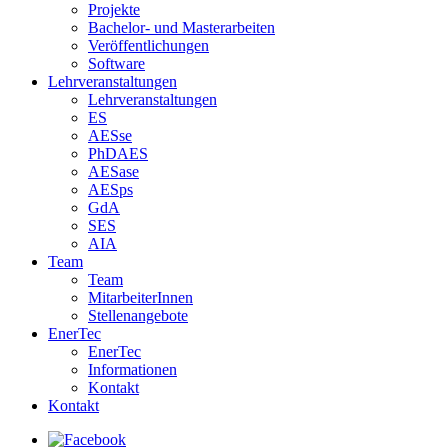
Projekte
Bachelor- und Masterarbeiten
Veröffentlichungen
Software
Lehrveranstaltungen
Lehrveranstaltungen
ES
AESse
PhDAES
AESase
AESps
GdA
SES
AIA
Team
Team
MitarbeiterInnen
Stellenangebote
EnerTec
EnerTec
Informationen
Kontakt
Kontakt