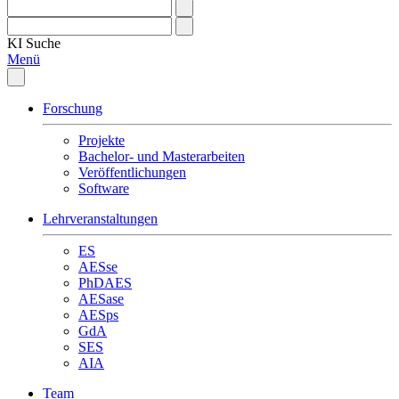
KI
Suche
Menü
Forschung
Projekte
Bachelor- und Masterarbeiten
Veröffentlichungen
Software
Lehrveranstaltungen
ES
AESse
PhDAES
AESase
AESps
GdA
SES
AIA
Team