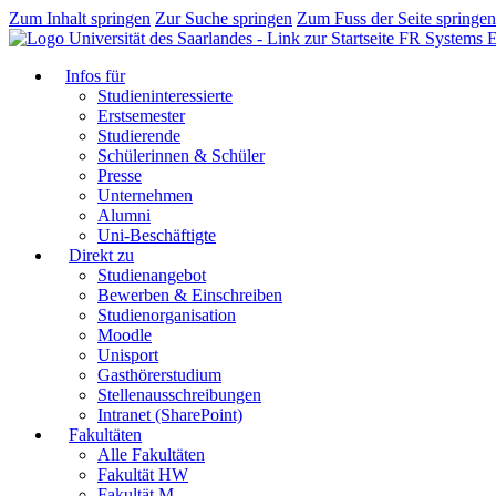
Zum Inhalt springen
Zur Suche springen
Zum Fuss der Seite springen
FR Systems E
Infos für
Studieninteressierte
Erstsemester
Studierende
Schülerinnen & Schüler
Presse
Unternehmen
Alumni
Uni-Beschäftigte
Direkt zu
Studienangebot
Bewerben & Einschreiben
Studienorganisation
Moodle
Unisport
Gasthörerstudium
Stellenausschreibungen
Intranet (SharePoint)
Fakultäten
Alle Fakultäten
Fakultät HW
Fakultät M