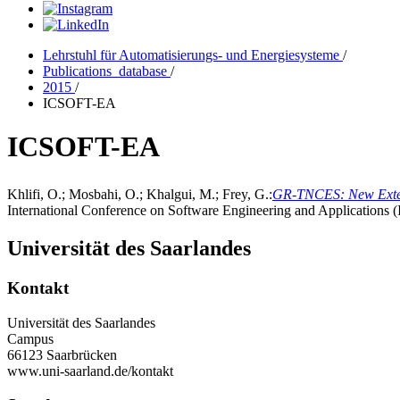
Lehrstuhl für Automatisierungs- und Energiesysteme
/
Publications_database
/
2015
/
ICSOFT-EA
ICSOFT-EA
Khlifi, O.; Mosbahi, O.; Khalgui, M.; Frey, G.:
GR-TNCES: New Extens
International Conference on Software Engineering and Applications
Universität des Saarlandes
Kontakt
Universität des Saarlandes
Campus
66123 Saarbrücken
www.uni-saarland.de/kontakt