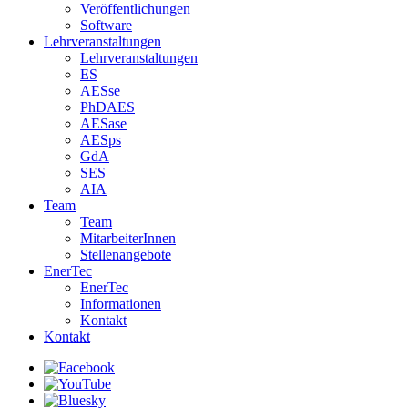
Veröffentlichungen
Software
Lehrveranstaltungen
Lehrveranstaltungen
ES
AESse
PhDAES
AESase
AESps
GdA
SES
AIA
Team
Team
MitarbeiterInnen
Stellenangebote
EnerTec
EnerTec
Informationen
Kontakt
Kontakt