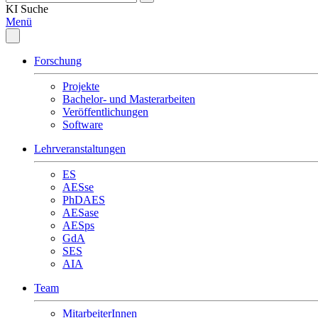
KI
Suche
Menü
Forschung
Projekte
Bachelor- und Masterarbeiten
Veröffentlichungen
Software
Lehrveranstaltungen
ES
AESse
PhDAES
AESase
AESps
GdA
SES
AIA
Team
MitarbeiterInnen