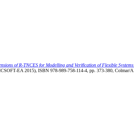
ions of R-TNCES for Modelling and Verification of Flexible System
 (ICSOFT-EA 2015), ISBN 978-989-758-114-4, pp. 373-380, Colmar/Als