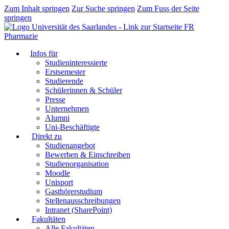
Zum Inhalt springen
Zur Suche springen
Zum Fuss der Seite
springen
FR
Pharmazie
Infos für
Studieninteressierte
Erstsemester
Studierende
Schülerinnen & Schüler
Presse
Unternehmen
Alumni
Uni-Beschäftigte
Direkt zu
Studienangebot
Bewerben & Einschreiben
Studienorganisation
Moodle
Unisport
Gasthörerstudium
Stellenausschreibungen
Intranet (SharePoint)
Fakultäten
Alle Fakultäten