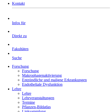
Kontakt
Infos für
Direkt zu
Fakultäten
Suche
Forschung
Forschung
Makrophagenaktivierung
Entzündliche und maligne Erkrankungen
Endotheliale Dysfunktion
Lehre
Lehre
Lehrveranstaltungen
Termine
Pflanzen-Bildatlas
Linksammlung