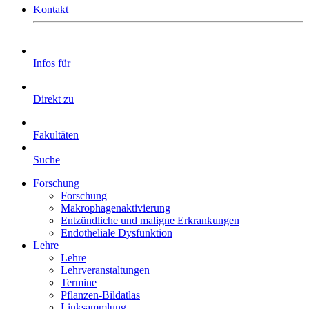
Kontakt
Infos für
Direkt zu
Fakultäten
Suche
Forschung
Forschung
Makrophagenaktivierung
Entzündliche und maligne Erkrankungen
Endotheliale Dysfunktion
Lehre
Lehre
Lehrveranstaltungen
Termine
Pflanzen-Bildatlas
Linksammlung