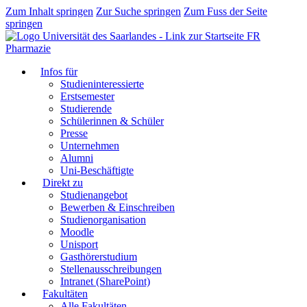
Zum Inhalt springen
Zur Suche springen
Zum Fuss der Seite
springen
FR
Pharmazie
Infos für
Studieninteressierte
Erstsemester
Studierende
Schülerinnen & Schüler
Presse
Unternehmen
Alumni
Uni-Beschäftigte
Direkt zu
Studienangebot
Bewerben & Einschreiben
Studienorganisation
Moodle
Unisport
Gasthörerstudium
Stellenausschreibungen
Intranet (SharePoint)
Fakultäten
Alle Fakultäten